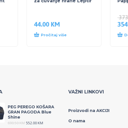
nt
za čuvanje hrane Leptir
Papp
37
44.00
KM
354
Pročitaj više
D
A
VAŽNI LINKOVI
PEG PEREGO KOŠARA
Proizvodi na AKCIJI
GRAN PAGODA Blue
Shine
O nama
690.50
KM
552.00
KM