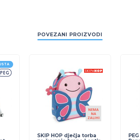
POVEZANI PROIZVODI
USTA
NEMA
NA
ZALIHI
SKIP HOP dječja torba
PEG