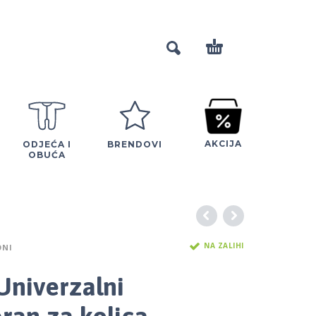
AKCIJA
ODJEĆA I
BRENDOVI
OBUĆA
NA ZALIHI
NI
niverzalni
ran za kolica