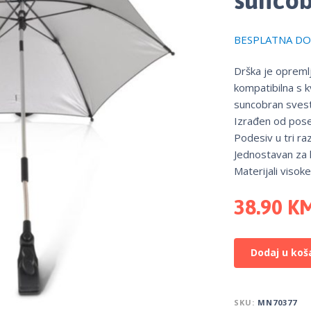
BESPLATNA DOS
Drška je opreml
kompatibilna s kv
suncobran svest
Izrađen od pose
Podesiv u tri raz
Jednostavan za k
Materijali visoke
38.90
K
Dodaj u koš
SKU:
MN70377