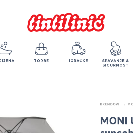
GIJENA
TORBE
IGRAČKE
SPAVANJE &
SIGURNOST
BRENDOVI
MO
MONI U
suncob