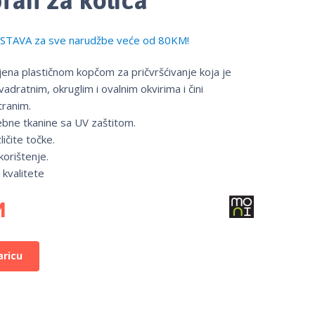
TAVA za sve narudžbe veće od 80KM!
jena plastičnom kopčom za pričvršćivanje koja je
adratnim, okruglim i ovalnim okvirima i čini
ranim.
bne tkanine sa UV zaštitom.
ličite točke.
orištenje.
 kvalitete
M
aricu