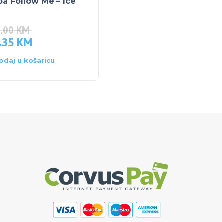
a Follow Me – Ice
konstrukcija + adapter
pop-up sjedište
3.00
KM
2,127.00
KM
.35
KM
1,397.65
KM
odaj u košaricu
Dodaj u košaricu