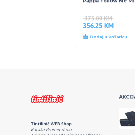
Pappa Follow Me Mi
375.00
KM
356.25
KM
Dodaj u košaricu
AKCIJ
Tintilinić WEB Shop
Karaka Promet d.o.o.