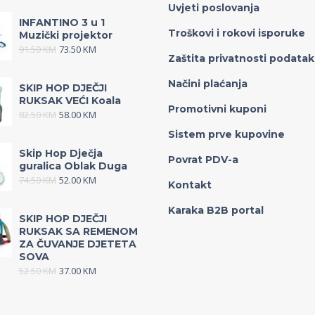
Uvjeti poslovanja
INFANTINO 3 u 1
Troškovi i rokovi isporuke
Muzički projektor
91.50
KM
73.50
KM
Zaštita privatnosti podata
Načini plaćanja
SKIP HOP DJEČJI
RUKSAK VEĆI Koala
Promotivni kuponi
82.50
KM
58.00
KM
Sistem prve kupovine
Skip Hop Dječja
Povrat PDV-a
guralica Oblak Duga
74.50
KM
52.00
KM
Kontakt
Karaka B2B portal
SKIP HOP DJEČJI
RUKSAK SA REMENOM
ZA ČUVANJE DJETETA
SOVA
52.50
KM
37.00
KM