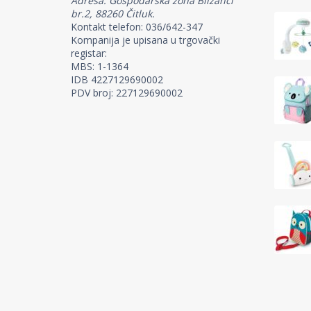
Adresa: Gospodarska zona Blizanci
br.2, 88260 Čitluk.
Kontakt telefon: 036/642-347
Kompanija je upisana u trgovački
registar:
MBS: 1-1364
IDB 4227129690002
PDV broj: 227129690002