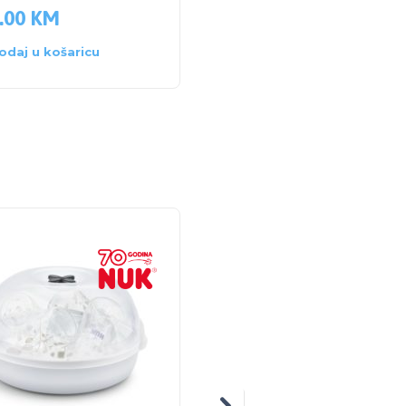
.00
KM
86.50
KM
odaj u košaricu
Pročitaj više