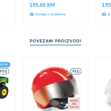
195.00
KM
195
Dodaj u košaricu
D
POVEZANI PROIZVODI
USTA
NEMA
NA
ZALIHI