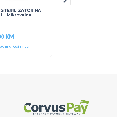
 STERILIZATOR NA
BUBCHEN DJEČJI
 – Mikrovalna
ŠAMPON SENSITIV 40
ml
00
KM
7.70
KM
odaj u košaricu
Dodaj u košaricu