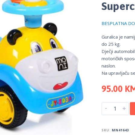
Superc
BESPLATNA DOS
Guralica je nami
do 25 kg.
Dječji automobil
motoričkih spos
naslon.
Na upravljaču se
95.00
K
-
+
SKU:
MN41643