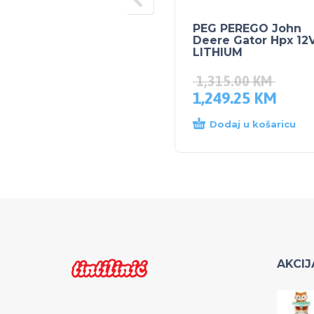
PEG PEREGO John
Deere Gator Hpx 12
LITHIUM
1,315.00
KM
1,249.25
KM
Dodaj u košaricu
AKCIJ