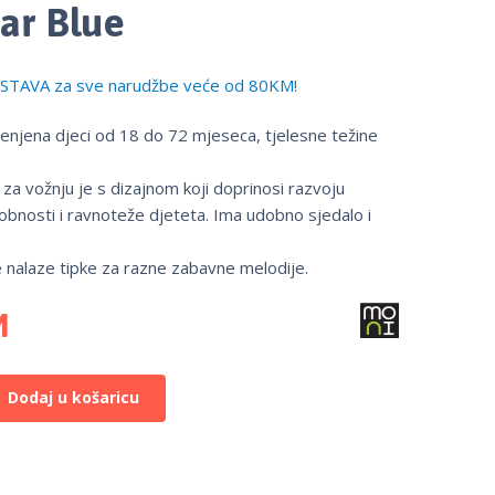
ar Blue
TAVA za sve narudžbe veće od 80KM!
jenjena djeci od 18 do 72 mjeseca, tjelesne težine
 za vožnju je s dizajnom koji doprinosi razvoju
obnosti i ravnoteže djeteta. Ima udobno sjedalo i
 nalaze tipke za razne zabavne melodije.
M
Dodaj u košaricu