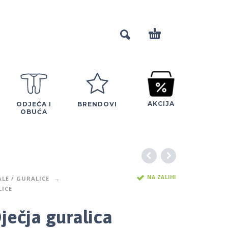
AKCIJA
ODJEĆA I
BRENDOVI
OBUĆA
NA ZALIHI
ALE / GURALICE
ICE
ječja guralica