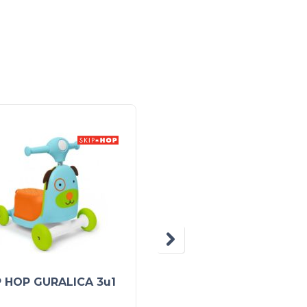
NEM
NA
ZALIH
P HOP GURALICA 3u1
INFUN Hodalica /
Guralica