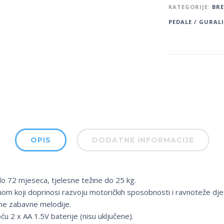
KATEGORIJE:
BR
PEDALE / GURALI
OPIS
DODATNE INFORMACIJE
do 72 mjeseca, tjelesne težine do 25 kg.
jnom koji doprinosi razvoju motoričkih sposobnosti i ravnoteže dje
zne zabavne melodije.
u 2 x AA 1.5V baterije (nisu uključene).