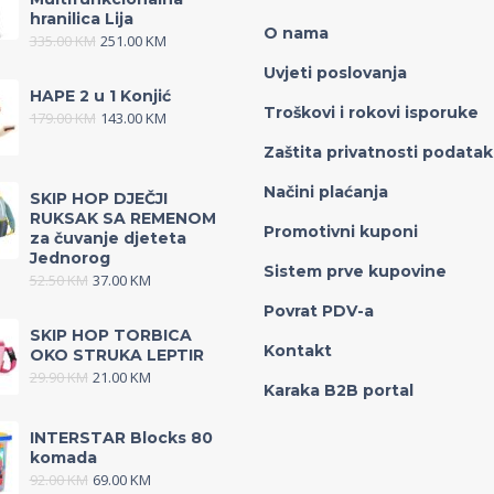
hranilica Lija
O nama
335.00
KM
251.00
KM
Uvjeti poslovanja
HAPE 2 u 1 Konjić
Troškovi i rokovi isporuke
179.00
KM
143.00
KM
Zaštita privatnosti podata
Načini plaćanja
SKIP HOP DJEČJI
RUKSAK SA REMENOM
Promotivni kuponi
za čuvanje djeteta
Jednorog
Sistem prve kupovine
52.50
KM
37.00
KM
Povrat PDV-a
SKIP HOP TORBICA
Kontakt
OKO STRUKA LEPTIR
29.90
KM
21.00
KM
Karaka B2B portal
INTERSTAR Blocks 80
komada
92.00
KM
69.00
KM