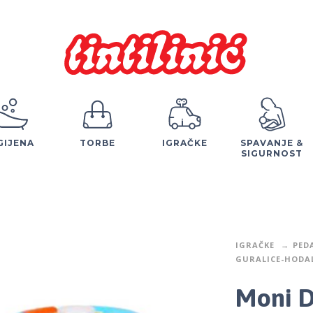
GIJENA
TORBE
IGRAČKE
SPAVANJE &
SIGURNOST
IGRAČKE
PED
GURALICE-HODAL
Moni D