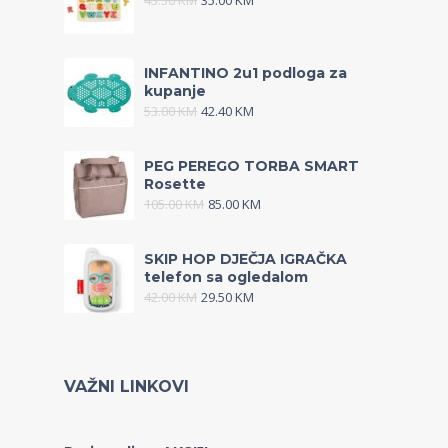
43.50
KM
35.00
KM
INFANTINO 2u1 podloga za
kupanje
53.00
KM
42.40
KM
PEG PEREGO TORBA SMART
Rosette
105.00
KM
85.00
KM
SKIP HOP DJEČJA IGRAČKA
telefon sa ogledalom
42.00
KM
29.50
KM
VAŽNI LINKOVI