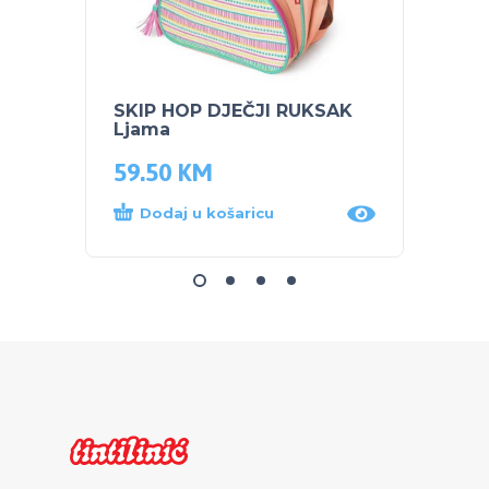
SKIP HOP DJEČJI RUKSAK
SKIP 
Ljama
čuvan
59.50
KM
44.0
Dodaj u košaricu
Dod