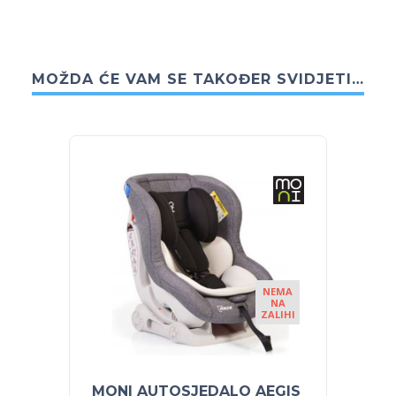
MOŽDA ĆE VAM SE TAKOĐER SVIDJETI…
NEMA
NA
ZALIHI
MONI AUTOSJEDALO AEGIS
MONI