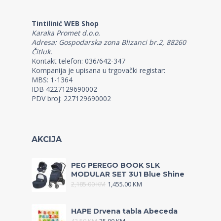
Tintilinić WEB Shop
Karaka Promet d.o.o.
Adresa: Gospodarska zona Blizanci br.2, 88260
Čitluk.
Kontakt telefon: 036/642-347
Kompanija je upisana u trgovački registar:
MBS: 1-1364
IDB 4227129690002
PDV broj: 227129690002
AKCIJA
PEG PEREGO BOOK SLK
MODULAR SET 3U1 Blue Shine
2,185.00
KM
1,455.00
KM
HAPE Drvena tabla Abeceda