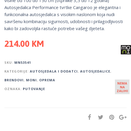
visine od 100 do 150 cm (otprilike 3,5 do 12 godina)
Autosjedalica Performance tvrtke Cangaroo je elegantna i
funkcionalna autosjedalica s visokim naslonom koja nudi
savršenu kombinaciju sigurnosti, udobnosti i prilagodljivosti
kako bi zadovoljila rastuće potrebe vašeg djeteta.
214.00
KM
SKU:
MN53541
KATEGORIJE:
AUTOSJEDALA I DODATCI
,
AUTOSJEDALICE
,
BRENDOVI
,
MONI
,
OPREMA
NEMA
NA
OZNAKA:
PUTOVANJE
ZALIHI