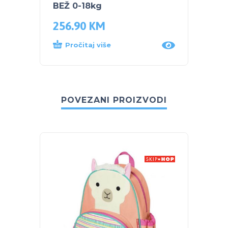
BEŽ 0-18kg
RED 0
256.90
KM
256.
Pročitaj više
Dod
POVEZANI PROIZVODI