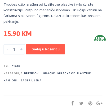
Truckies džip izrađen od kvalitetne plastike i vrlo čvrste
konstrukcije. Potpuno mehanički ispravan. Uključuje kabinu na
šarkama s aktivnom figurom. Dolazi u ukrasnom kartonskom
pakiranju.
15.90
KM
-
+
Dodaj u košaricu
SKU:
01628
KATEGORIJE:
BRENDOVI
,
IGRAČKE
,
IGRAČKE OD PLASTIKE
,
KAMIONI I BAGERI
,
LENA