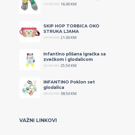
19.90
KM
16.00
KM
SKIP HOP TORBICA OKO
STRUKA LJAMA
29.90
KM
21.00
KM
Infantino plišana igračka sa
zvečkom i glodalicom
32.00
KM
25.50
KM
INFANTINO Poklon set
glodalica
48.00
KM
38.50
KM
VAŽNI LINKOVI