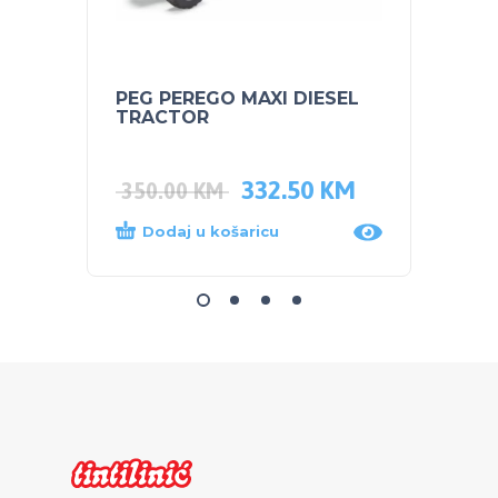
PEG PEREGO MAXI DIESEL
NUK S
TRACTOR
bočic
332.50
KM
350.00
KM
47.5
Dodaj u košaricu
Dod