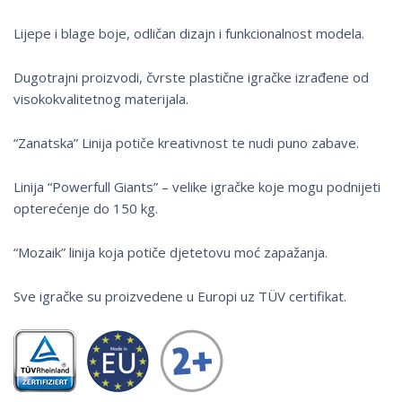
Lijepe i blage boje, odličan dizajn i funkcionalnost modela.
Dugotrajni proizvodi, čvrste plastične igračke izrađene od
visokokvalitetnog materijala.
“Zanatska” Linija potiče kreativnost te nudi puno zabave.
Linija “Powerfull Giants” – velike igračke koje mogu podnijeti
opterećenje do 150 kg.
“Mozaik” linija koja potiče djetetovu moć zapažanja.
Sve igračke su proizvedene u Europi uz TÜV certifikat.