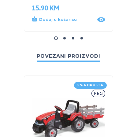
15.90
KM
15.9
Dodaj u košaricu
Dod
POVEZANI PROIZVODI
5% POPUSTA