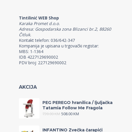
Tintilinić WEB Shop
Karaka Promet d.o.o.
Adresa: Gospodarska zona Blizanci br.2, 88260
Čitluk.
Kontakt telefon: 036/642-347
Kompanija je upisana u trgovački registar:
MBS: 1-1364
IDB 4227129690002
PDV broj: 227129690002
AKCIJA
PEG PEREGO hranilica / ljuljačka
Tatamia Follow Me Fragola
739.00
KM
508.00
KM
INFANTINO Zvečka čarapići