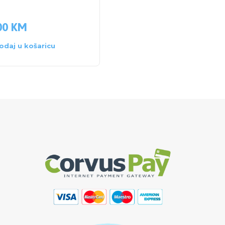
ml
00
KM
7.70
KM
odaj u košaricu
Dodaj u košaricu