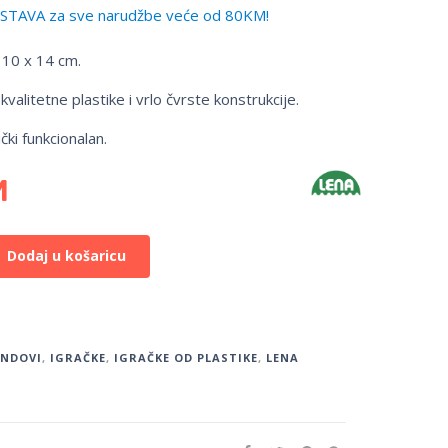
TAVA za sve narudžbe veće od 80KM!
 10 x 14 cm.
valitetne plastike i vrlo čvrste konstrukcije.
ki funkcionalan.
M
Dodaj u košaricu
ENDOVI
,
IGRAČKE
,
IGRAČKE OD PLASTIKE
,
LENA