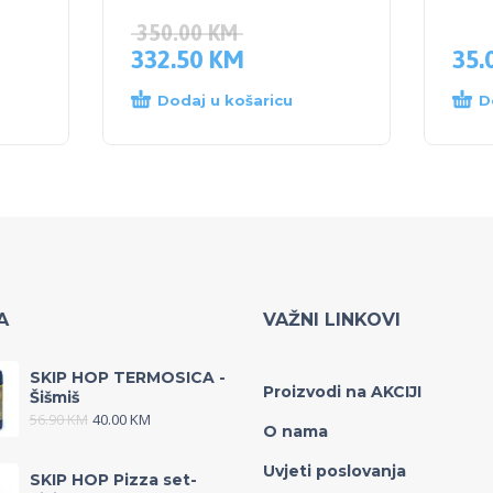
350.00
KM
332.50
KM
35.
Dodaj u košaricu
D
A
VAŽNI LINKOVI
SKIP HOP TERMOSICA -
Proizvodi na AKCIJI
Šišmiš
56.90
KM
40.00
KM
O nama
Uvjeti poslovanja
SKIP HOP Pizza set-