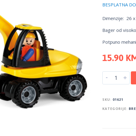
BESPLATNA DOS
Dimenzije: 26 x
Bager od visokok
Potpuno mehanič
15.90
K
-
+
SKU:
01621
KATEGORIJE:
BR