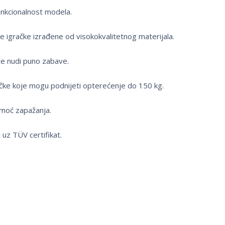
funkcionalnost modela.
ne igračke izrađene od visokokvalitetnog materijala.
 te nudi puno zabave.
gračke koje mogu podnijeti opterećenje do 150 kg.
u moć zapažanja.
uz TÜV certifikat.