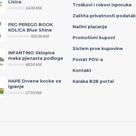
Lisica
Troškovi i rokovi isporuke
34.50
KM
24.00
KM
Zaštita privatnosti podata
PEG PEREGO BOOK
Načini plaćanja
KOLICA Blue Shine
1,150.00
KM
920.00
KM
Promotivni kuponi
Sistem prve kupovine
INFANTINO Sklopiva
meka pjenasta podloga
Povrat PDV-a
86.00
KM
68.50
KM
Kontakt
HAPE Drvene kocke za
Karaka B2B portal
igranje
34.00
KM
27.50
KM