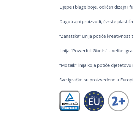
Lijepe i blage boje, odličan dizajn i 
Dugotrajni proizvodi, čvrste plastič
“Zanatska” Linija potiče kreativnost
Linija “Powerfull Giants” – velike i
“Mozaik” linija koja potiče djetetov
Sve igračke su proizvedene u Europi 