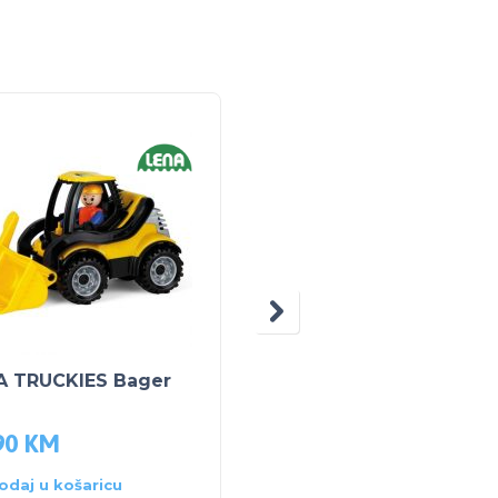
A TRUCKIES Bager
LENA TRUCKIES Kami
90
KM
15.90
KM
odaj u košaricu
Dodaj u košaricu