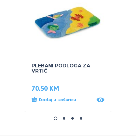
PLEBANI PODLOGA ZA
NUK s
VRTIĆ
Plava
70.50
KM
14.0
Dodaj u košaricu
Dod