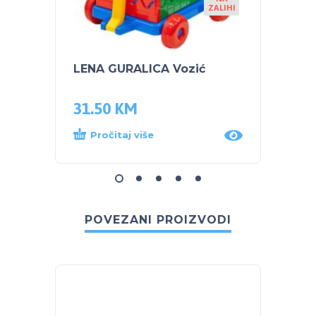
ZALIHI
LENA GURALICA Vozić
LENA 
60cm
31.50
KM
6.60
Pročitaj više
Dod
POVEZANI PROIZVODI