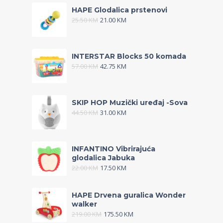
HAPE Glodalica prstenovi
25.50
KM
21.00
KM
INTERSTAR Blocks 50 komada
57.00
KM
42.75
KM
SKIP HOP Muzički uređaj -Sova
44.50
KM
31.00
KM
INFANTINO Vibrirajuća
glodalica Jabuka
22.00
KM
17.50
KM
HAPE Drvena guralica Wonder
walker
219.00
KM
175.50
KM