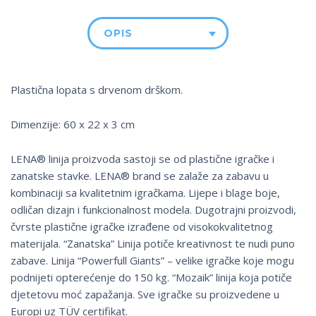
OPIS
Plastična lopata s drvenom drškom.
Dimenzije: 60 x 22 x 3 cm
LENA® linija proizvoda sastoji se od plastične igračke i
zanatske stavke. LENA® brand se zalaže za zabavu u
kombinaciji sa kvalitetnim igračkama. Lijepe i blage boje,
odličan dizajn i funkcionalnost modela. Dugotrajni proizvodi,
čvrste plastične igračke izrađene od visokokvalitetnog
materijala. “Zanatska” Linija potiče kreativnost te nudi puno
zabave. Linija “Powerfull Giants” – velike igračke koje mogu
podnijeti opterećenje do 150 kg. “Mozaik” linija koja potiče
djetetovu moć zapažanja. Sve igračke su proizvedene u
Europi uz TÜV certifikat.