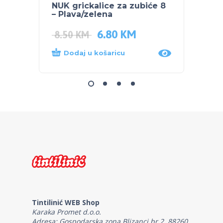
NUK grickalice za zubiće 8
NUK s
– Plava/zelena
Plava
6.80
KM
8.50
KM
14.0
Dodaj u košaricu
Dod
Tintilinić WEB Shop
Karaka Promet d.o.o.
Adresa: Gospodarska zona Blizanci br.2, 88260