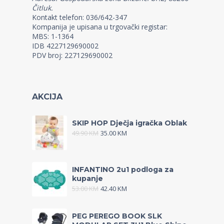
Čitluk.
Kontakt telefon: 036/642-347
Kompanija je upisana u trgovački registar:
MBS: 1-1364
IDB 4227129690002
PDV broj: 227129690002
AKCIJA
SKIP HOP Dječja igračka Oblak
49.90
KM
35.00
KM
INFANTINO 2u1 podloga za
kupanje
53.00
KM
42.40
KM
PEG PEREGO BOOK SLK