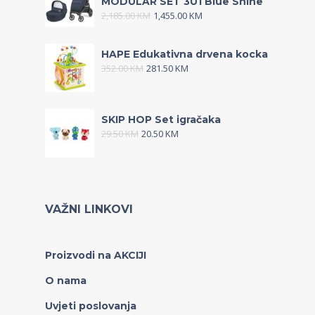
MODULAR SET 3U1 Blue Shine
2,185.00
KM
1,455.00
KM
HAPE Edukativna drvena kocka
352.00
KM
281.50
KM
SKIP HOP Set igračaka
29.50
KM
20.50
KM
VAŽNI LINKOVI
Proizvodi na AKCIJI
O nama
Uvjeti poslovanja