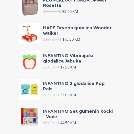
PEG PEREGO TORBA SMART
Rosette
105.00
KM
85.00
KM
HAPE Drvena guralica Wonder
walker
219.00
KM
175.50
KM
INFANTINO Vibrirajuća
glodalica Jabuka
22.00
KM
17.50
KM
INFANTINO 2 glodalice Pop
Pals
28.50
KM
23.00
KM
INFANTINO Set gumenih kocki
- Voće
56.00
KM
44.50
KM