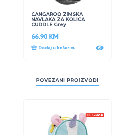
CANGAROO ZIMSKA
CANG
NAVLAKA ZA KOLICA
NAVL
CUDDLE Grey
FLUF
66.90
KM
80.5
Dodaj u košaricu
Proč
POVEZANI PROIZVODI