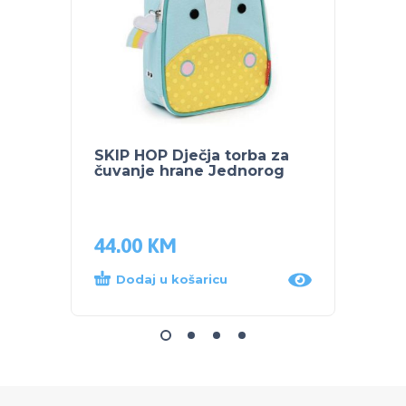
SKIP HOP Dječja torba za
PEG P
čuvanje hrane Jednorog
44.00
KM
169.
Dodaj u košaricu
Proč