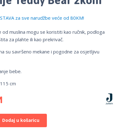
TAVA za sve narudžbe veće od 80KM!
 od muslina mogu se koristiti kao ručnik, podloga
tita za plahte ili kao prekrivač.
na su savršeno mekane i pogodne za osjetljivu
anje bebe.
×115 cm
M
Dodaj u košaricu