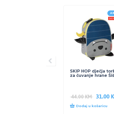
A
SKIP HOP dječja tor
za čuvanje hrane Ši
31.00
44.00
KM
Dodaj u košaricu