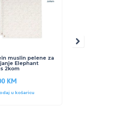
ein muslin pelene za
Jollein muslin pelene 
janje Elephant
povijanje Tiny Park
es 2kom
2kom
00
KM
45.00
KM
odaj u košaricu
Dodaj u košaricu