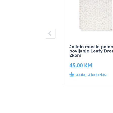
Jollein muslin pele
povijanje Leafy Dr
2kom
45.00
KM
Dodaj u košaricu