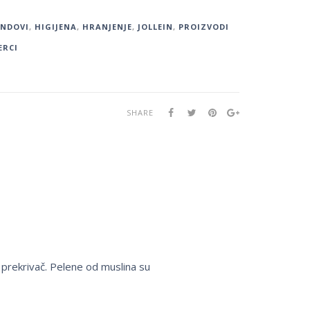
ENDOVI
,
HIGIJENA
,
HRANJENJE
,
JOLLEIN
,
PROIZVODI
ERCI
SHARE
o prekrivač. Pelene od muslina su