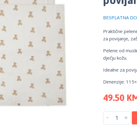
BESPLATNA DOS
Praktične pelene
za povijanje, zaš
Pelene od musli
dječju kožu.
Idealne za povij
Dimenzije: 115
49.50
K
-
+