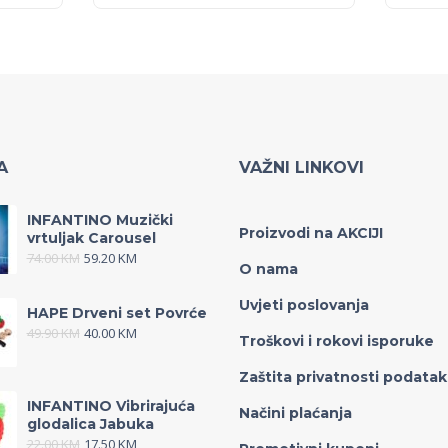
A
VAŽNI LINKOVI
INFANTINO Muzički
Proizvodi na AKCIJI
vrtuljak Carousel
74.00
KM
59.20
KM
O nama
Uvjeti poslovanja
HAPE Drveni set Povrće
49.90
KM
40.00
KM
Troškovi i rokovi isporuke
Zaštita privatnosti podata
INFANTINO Vibrirajuća
Načini plaćanja
glodalica Jabuka
22.00
KM
17.50
KM