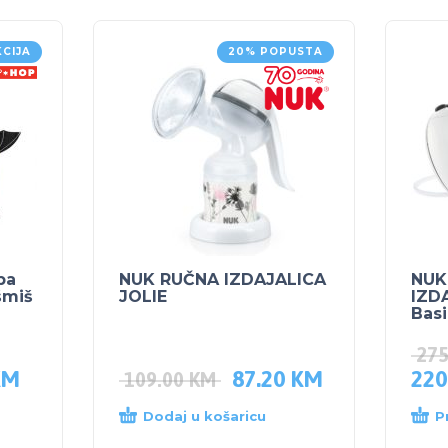
KCIJA
20% POPUSTA
ba
NUK RUČNA IZDAJALICA
NUK
šmiš
JOLIE
IZD
Basi
27
KM
87.20
KM
220
109.00
KM
Dodaj u košaricu
P