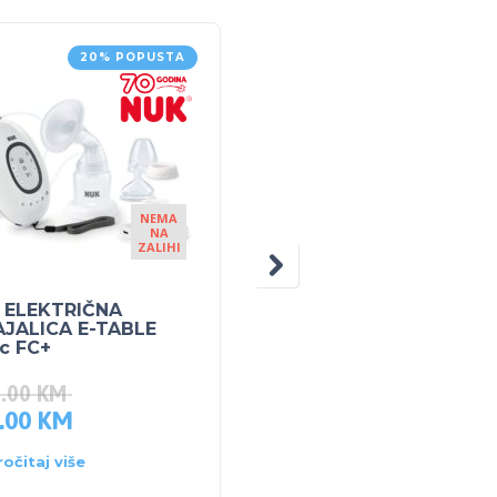
20% POPUSTA
NEMA
NA
ZALIHI
 ELEKTRIČNA
SKIP HOP PRIBOR ZA
AJALICA E-TABLE
JELO ŽIRAFA
c FC+
5.00
KM
.00
KM
16.40
KM
ročitaj više
Dodaj u košaricu