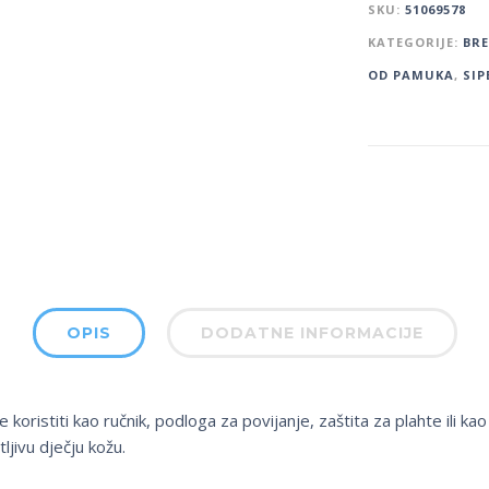
SKU:
51069578
KATEGORIJE:
BR
OD PAMUKA
,
SIP
OPIS
DODATNE INFORMACIJE
oristiti kao ručnik, podloga za povijanje, zaštita za plahte ili ka
jivu dječju kožu.