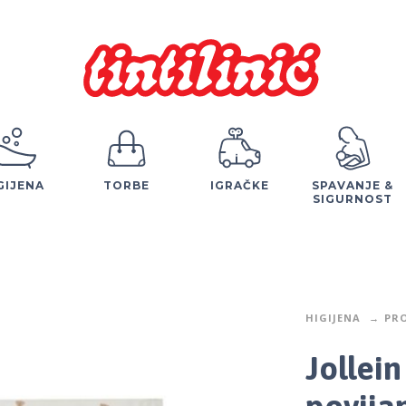
GIJENA
TORBE
IGRAČKE
SPAVANJE &
SIGURNOST
HIGIJENA
PR
Jollei
povija