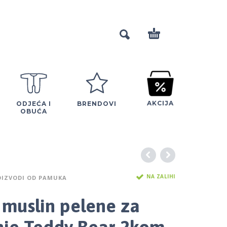
AKCIJA
ODJEĆA I
BRENDOVI
OBUĆA
NA ZALIHI
OIZVODI OD PAMUKA
n muslin pelene za
nje Teddy Bear 2kom