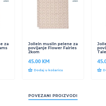
ne za
Jollein muslin pelene za
Joll
eams
povijanje Flower Fairies
povi
2kom
Tal
45.00
KM
45.
Dodaj u košaricu
D
POVEZANI PROIZVODI