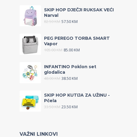
SKIP HOP DJEČJI RUKSAK VEĆI
Narval
82.50
KM
57.50
KM
PEG PEREGO TORBA SMART
Vapor
105.00
KM
85.00
KM
INFANTINO Poklon set
glodalica
48.00
KM
38.50
KM
SKIP HOP KUTIJA ZA UŽINU -
Pčela
33.50
KM
23.50
KM
VAŽNI LINKOVI