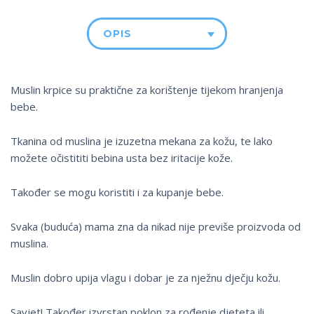
OPIS
Muslin krpice su praktične za korištenje tijekom hranjenja
bebe.
Tkanina od muslina je izuzetna mekana za kožu, te lako
možete očistititi bebina usta bez iritacije kože.
Također se mogu koristiti i za kupanje bebe.
Svaka (buduća) mama zna da nikad nije previše proizvoda od
muslina.
Muslin dobro upija vlagu i dobar je za nježnu dječju kožu.
Savjet! Također izvrstan poklon za rođenje djeteta ili