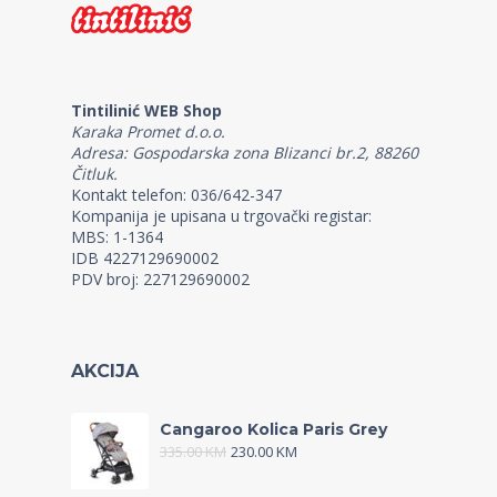
Tintilinić WEB Shop
Karaka Promet d.o.o.
Adresa: Gospodarska zona Blizanci br.2, 88260
Čitluk.
Kontakt telefon: 036/642-347
Kompanija je upisana u trgovački registar:
MBS: 1-1364
IDB 4227129690002
PDV broj: 227129690002
AKCIJA
Cangaroo Kolica Paris Grey
335.00
KM
230.00
KM