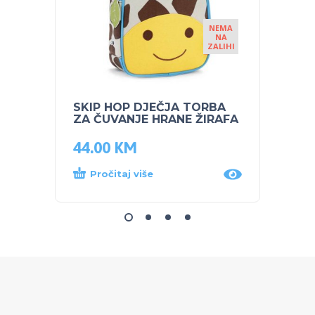
NEMA
NA
ZALIHI
SKIP HOP DJEČJA TORBA
NUK S
ZA ČUVANJE HRANE ŽIRAFA
bočic
44.00
KM
12.0
Pročitaj više
Dod