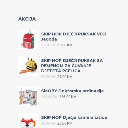
AKCIJA
SKIP HOP DJEČJI RUKSAK VEĆI
Jagoda
82.50
KM
58.00
KM
SKIP HOP DJEČJI RUKSAK SA
REMENOM ZA ČUVANJE
DJETETA PČELICA
52.50
KM
37.00
KM
SMOBY Doktorska ordinacija
220.00
KM
165.00
KM
SKIP HOP Dječja kamera Lisica
28.90
KM
20.50
KM