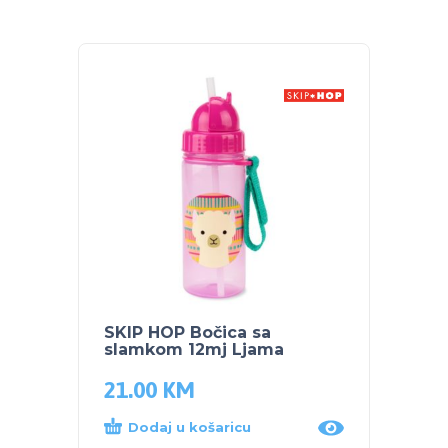
SKIP HOP Bočica sa
SKIP 
slamkom 12mj Ljama
slamk
21.00
KM
21.0
Dodaj u košaricu
Dod