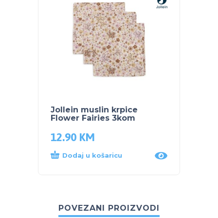
Jollein muslin krpice
Jollei
Flower Fairies 3kom
Park 
12.90
KM
12.9
Dodaj u košaricu
Dod
POVEZANI PROIZVODI