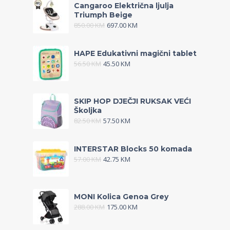
Cangaroo Električna ljulja
Triumph Beige
850.00
KM
697.00
KM
HAPE Edukativni magični tablet
56.50
KM
45.50
KM
SKIP HOP DJEČJI RUKSAK VEĆI
Školjka
82.50
KM
57.50
KM
INTERSTAR Blocks 50 komada
57.00
KM
42.75
KM
MONI Kolica Genoa Grey
288.00
KM
175.00
KM