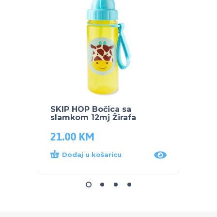
SKIP HOP Bočica sa
SKIP 
slamkom 12mj Žirafa
čuvan
21.00
KM
44.0
Dodaj u košaricu
Dod