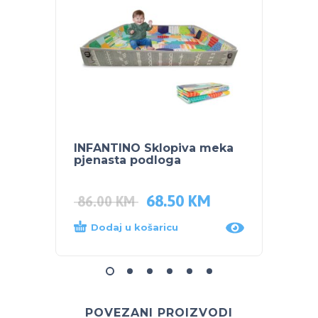
INFANTINO Sklopiva meka
CANG
pjenasta podloga
igru 
68.50
KM
115.
86.00
KM
Dodaj u košaricu
Dod
POVEZANI PROIZVODI