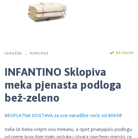
NA ZALIHI
IGRAČKE
PODLOGE
INFANTINO Sklopiva
meka pjenasta podloga
bež-zeleno
BESPLATNA DOSTAVA za sve narudžbe veće od 80KM!
Vaša će beba voljeti ovu mekanu, a opet prianjajuću podlogu
od pjene koja daje malo jastuka i stvara savršeno mjesto za