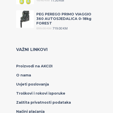
16.40
KM
11.50
KM
PEG PEREGO PRIMO VIAGGIO
360 AUTOSJEDALICA 0-18kg
FOREST
899.00
KM
719.00
KM
VAŽNI LINKOVI
Proizvodi na AKCIJI
O nama
Uvjeti poslovanja
Troškovi i rokovi isporuke
Zaštita privatnosti podataka
Načini plaćanja