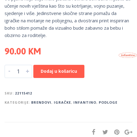
učenje novih vještina kao što su kotrljanje, vojno puzanje,
sjedenje i više. Jedinstvene skočne strane pomažu da
igračke na motanje ne pobjegnu, a dvostrani print inspiriran
boho stilom pomaže da vizualno bude zabavno za bebu i
obzirno za roditelje.
90.00
KM
-
+
Dodaj u košaricu
SKU:
22115412
KATEGORIJE:
BRENDOVI
,
IGRAČKE
,
INFANTINO
,
PODLOGE