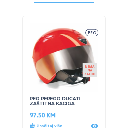
NEMA
NA
ZALIHI
PEG PEREGO DUCATI
NUK s
ZAŠTITNA KACIGA
Plava
97.50
KM
14.0
Pročitaj više
Dod