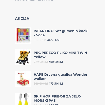
AKCIJA
INFANTINO Set gumenih kocki
- Voće
56.00
KM
44.50
KM
PEG PEREGO PLIKO MINI TWIN
Yellow
729.90
KM
550.00
KM
HAPE Drvena guralica Wonder
walker
219.00
KM
175.50
KM
SKIP HOP PRIBOR ZA JELO
MORSKI PAS