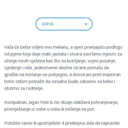
OPIS
Vaša će beba voljeti ovu mekanu, a opet prianjajuću podlogu
od pjene koja daje malo jastuka i stvara savršeno mjesto za
učenje novih vještina kao što su kotrljanje, vojno puzanje,
sjedenje i više. Jedinstvene skočne strane pomažu da
igračke na motanje ne pobjegnu, a dvostrani print inspiriran
boho stilom pomaže da vizualno bude zabavno za bebu i
obzirno za roditelje.
Kompaktan, lagan Fold & Go dizajn olakšava pohranjivanje,
premještanje iz sobe u sobu ili nošenje na put.
Položite ravno ili upotrijebite 4 preklopna zida da napravite