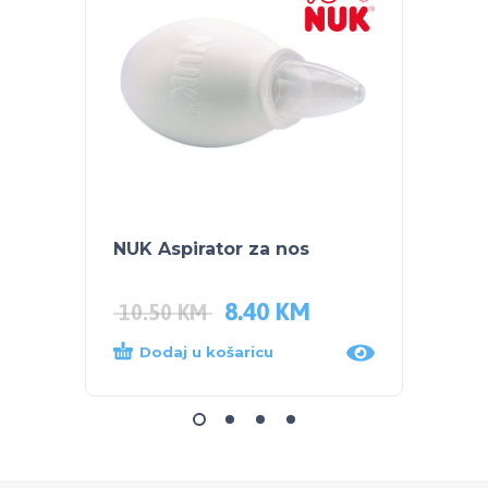
NUK Aspirator za nos
NUK S
bočic
8.40
KM
10.50
KM
47.5
Dodaj u košaricu
Proč