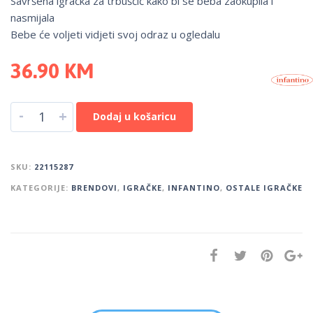
Savršena igračka za trbuščić kako bi se beba zaokupila i
nasmijala
Bebe će voljeti vidjeti svoj odraz u ogledalu
36.90
KM
-
+
Dodaj u košaricu
SKU:
22115287
KATEGORIJE:
BRENDOVI
,
IGRAČKE
,
INFANTINO
,
OSTALE IGRAČKE