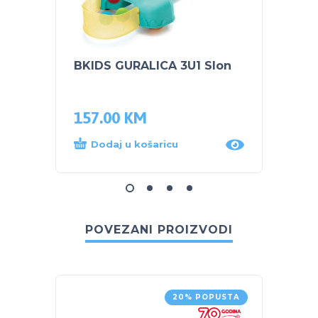
BKIDS GURALICA 3U1 Slon
INFAN
šetali
157.00
KM
125.
Dodaj u košaricu
Dod
POVEZANI PROIZVODI
20% POPUSTA