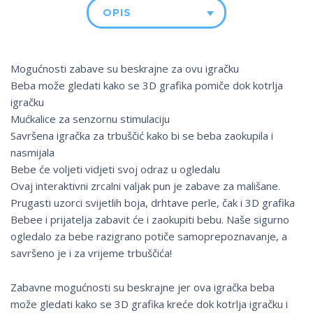
OPIS
Mogućnosti zabave su beskrajne za ovu igračku
Beba može gledati kako se 3D grafika pomiče dok kotrlja
igračku
Mućkalice za senzornu stimulaciju
Savršena igračka za trbuščić kako bi se beba zaokupila i
nasmijala
Bebe će voljeti vidjeti svoj odraz u ogledalu
Ovaj interaktivni zrcalni valjak pun je zabave za mališane.
Prugasti uzorci svijetlih boja, drhtave perle, čak i 3D grafika
Bebee i prijatelja zabavit će i zaokupiti bebu. Naše sigurno
ogledalo za bebe razigrano potiče samoprepoznavanje, a
savršeno je i za vrijeme trbuščića!
Zabavne mogućnosti su beskrajne jer ova igračka beba
može gledati kako se 3D grafika kreće dok kotrlja igračku i