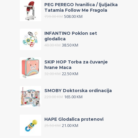
PEG PEREGO hranilica / ljuljačka
Tatamia Follow Me Fragola
739.00
KM
508.00
KM
INFANTINO Poklon set
glodalica
48.00
KM
38.50
KM
SKIP HOP Torba za čuvanje
hrane Maca
32.00
KM
22.50
KM
SMOBY Doktorska ordinacija
220.00
KM
165.00
KM
HAPE Glodalica prstenovi
25.50
KM
21.00
KM