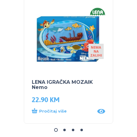
NEMA
NA
ZALIHI
LENA IGRAČKA MOZAIK
BEBA
Nemo
OPRE
22.90
KM
35.0
Pročitaj više
Proč