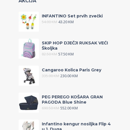
AKCIJA
INFANTINO Set prvih zvečki
54.00
KM
43.20
KM
SKIP HOP DJEČJI RUKSAK VEĆI
Školjka
82.50
KM
57.50
KM
Cangaroo Kolica Paris Grey
335.00
KM
230.00
KM
PEG PEREGO KOŠARA GRAN
PAGODA Blue Shine
690.50
KM
552.00
KM
Infantino kengur nosiljka Flip 4
u 1, Duga