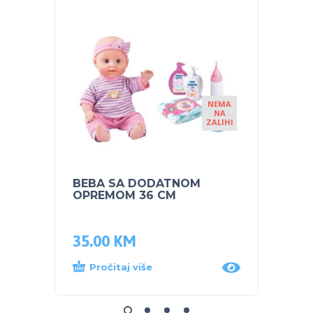
NEMA
NA
ZALIHI
BEBA SA DODATNOM
LENA 
OPREMOM 36 CM
35.00
KM
28.0
Pročitaj više
Dod