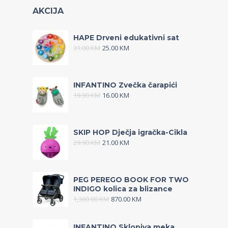
AKCIJA
HAPE Drveni edukativni sat
31.00
KM
25.00
KM
INFANTINO Zvečka čarapići
19.90
KM
16.00
KM
SKIP HOP Dječja igračka-Cikla
29.90
KM
21.00
KM
PEG PEREGO BOOK FOR TWO
INDIGO kolica za blizance
1,360.00
KM
870.00
KM
INFANTINO Sklopiva meka