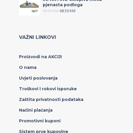
pjenasta podloga
86.00
KM
68.50
KM
VAŽNI LINKOVI
Proizvodi na AKCIJI
O nama
Uvjeti poslovanja
Troškovi i rokovi isporuke
Zaštita privatnosti podataka
Načini plaćanja
Promotivni kuponi
Sistem prve kupovine