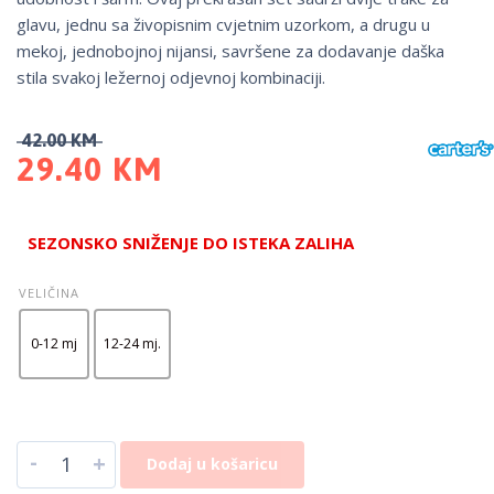
glavu, jednu sa živopisnim cvjetnim uzorkom, a drugu u
mekoj, jednobojnoj nijansi, savršene za dodavanje daška
stila svakoj ležernoj odjevnoj kombinaciji.
42.00
KM
29.40
KM
SEZONSKO SNIŽENJE DO ISTEKA ZALIHA
VELIČINA
0-12 mj
12-24 mj.
-
+
Dodaj u košaricu