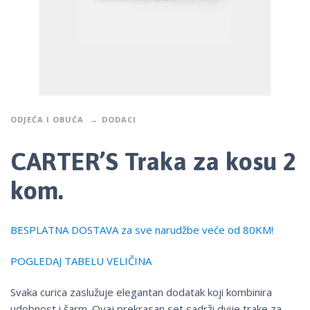
ODJEĆA I OBUĆA
DODACI
CARTER’S Traka za kosu 2
kom.
BESPLATNA DOSTAVA za sve narudžbe veće od 80KM!
POGLEDAJ TABELU VELIČINA
Svaka curica zaslužuje elegantan dodatak koji kombinira
udobnost i šarm. Ovaj prekrasan set sadrži dvije trake za