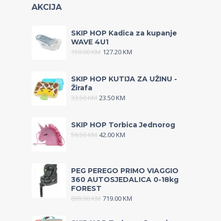
AKCIJA
SKIP HOP Kadica za kupanje
WAVE 4U1
159.00
KM
127.20
KM
SKIP HOP KUTIJA ZA UŽINU -
Žirafa
33.50
KM
23.50
KM
SKIP HOP Torbica Jednorog
59.50
KM
42.00
KM
PEG PEREGO PRIMO VIAGGIO
360 AUTOSJEDALICA 0-18kg
FOREST
899.00
KM
719.00
KM