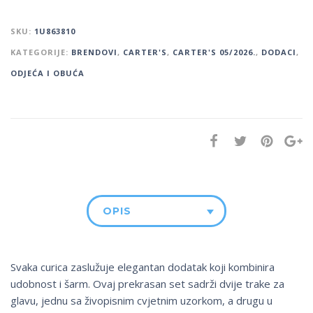
SKU:
1U863810
KATEGORIJE:
BRENDOVI
,
CARTER'S
,
CARTER'S 05/2026.
,
DODACI
,
ODJEĆA I OBUĆA
OPIS
Svaka curica zaslužuje elegantan dodatak koji kombinira
udobnost i šarm. Ovaj prekrasan set sadrži dvije trake za
glavu, jednu sa živopisnim cvjetnim uzorkom, a drugu u