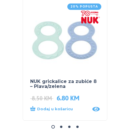
20% POPUSTA
NUK grickalice za zubiće 8
BUBC
– Plava/zelena
TIJEL
6.80
KM
5.00
8.50
KM
Dodaj u košaricu
Dod