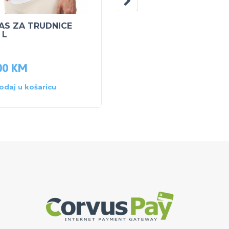
AS ZA TRUDNICE
BUBCHEN DJEČJI
 L
ŠAMPON SENSITIV 40
ml
00
KM
7.70
KM
odaj u košaricu
Dodaj u košaricu