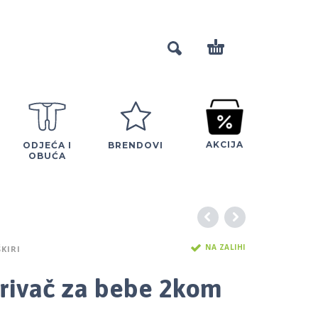
AKCIJA
ODJEĆA I
BRENDOVI
OBUĆA
NA ZALIHI
ŠKIRI
krivač za bebe 2kom