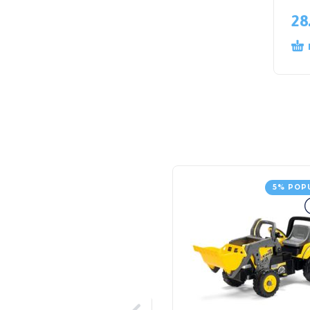
28
5% POP