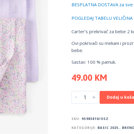
BESPLATNA DOSTAVA za sve 
POGLEDAJ TABELU VELIČINA
Carter’s prekrivač za bebe 2 
Ovi pokrivači su mekani i prozr
bebe.
Sastav: 100 % pamuk.
49.00
KM
-
+
Dodaj u koša
SKU:
9S985810/OSZ
KATEGORIJE:
BASIC 2025.
,
BREN