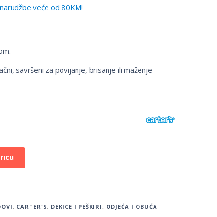
narudžbe veće od 80KM!
kom.
ačni, savršeni za povijanje, brisanje ili maženje
ricu
DOVI
,
CARTER'S
,
DEKICE I PEŠKIRI
,
ODJEĆA I OBUĆA