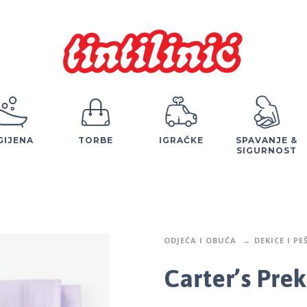
GIJENA
TORBE
IGRAČKE
SPAVANJE &
SIGURNOST
ODJEĆA I OBUĆA
DEKICE I PE
Carter’s Pre