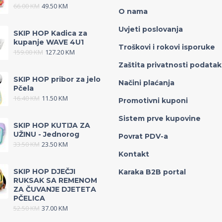
66.00
KM
49.50
KM
O nama
Uvjeti poslovanja
SKIP HOP Kadica za
kupanje WAVE 4U1
Troškovi i rokovi isporuke
159.00
KM
127.20
KM
Zaštita privatnosti podata
SKIP HOP pribor za jelo
Načini plaćanja
Pčela
16.40
KM
11.50
KM
Promotivni kuponi
Sistem prve kupovine
SKIP HOP KUTIJA ZA
UŽINU - Jednorog
Povrat PDV-a
33.50
KM
23.50
KM
Kontakt
SKIP HOP DJEČJI
Karaka B2B portal
RUKSAK SA REMENOM
ZA ČUVANJE DJETETA
PČELICA
52.50
KM
37.00
KM