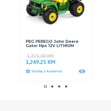
PEG PEREGO John Deere
BUBC
Gator Hpx 12V LITHIUM
SENSI
1,315.00
KM
1,249.25
KM
7.70
Dodaj u košaricu
Dod