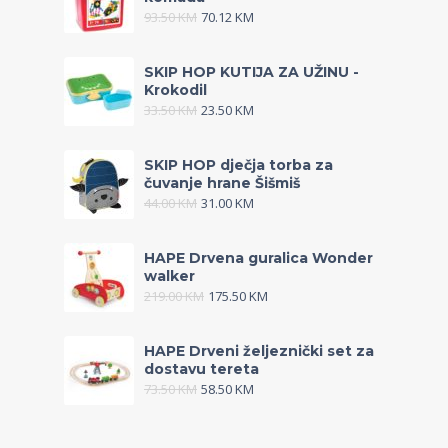
93.50
KM
70.12
KM
SKIP HOP KUTIJA ZA UŽINU -
Krokodil
33.50
KM
23.50
KM
SKIP HOP dječja torba za
čuvanje hrane Šišmiš
44.00
KM
31.00
KM
HAPE Drvena guralica Wonder
walker
219.00
KM
175.50
KM
HAPE Drveni željeznički set za
dostavu tereta
73.50
KM
58.50
KM