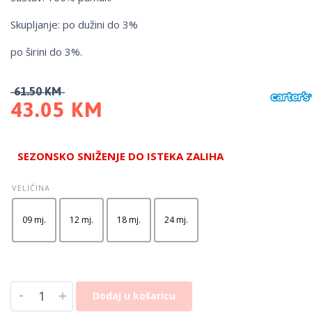
Skupljanje: po dužini do 3%
po širini do 3%.
61.50
KM
43.05
KM
SEZONSKO SNIŽENJE DO ISTEKA ZALIHA
VELIČINA
09 mj.
12 mj.
18 mj.
24 mj.
-
+
Dodaj u košaricu