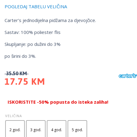
POGLEDAJ TABELU VELIČINA
Carter’s jednodijelna pidžama za djevojčice.
Sastav: 100% poliester flis
Skupljanje: po dužini do 3%
po širini do 3%.
35.50
KM
17.75
KM
ISKORISTITE -50% popusta do isteka zaliha!
VELIČINA
2 god.
3 god.
4 god.
5 god.