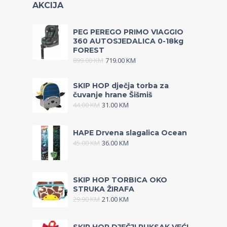
AKCIJA
PEG PEREGO PRIMO VIAGGIO
360 AUTOSJEDALICA 0-18kg
FOREST
899.00
KM
719.00
KM
SKIP HOP dječja torba za
čuvanje hrane Šišmiš
44.00
KM
31.00
KM
HAPE Drvena slagalica Ocean
45.00
KM
36.00
KM
SKIP HOP TORBICA OKO
STRUKA ŽIRAFA
29.90
KM
21.00
KM