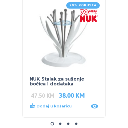
20% POPUSTA
NUK Stalak za sušenje
NUK R
bočica i dodataka
JOLIE
38.00
KM
47.50
KM
109.
Dodaj u košaricu
Dod