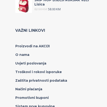
SKIP HOP DJEČJI RUKSAK VEĆI
Lisica
82.50
KM
58.00
KM
VAŽNI LINKOVI
Proizvodi na AKCIJI
O nama
Uvjeti poslovanja
Troškovi i rokovi isporuke
Zaštita privatnosti podataka
Načini plaćanja
Promotivni kuponi
Sistem prve kupovine