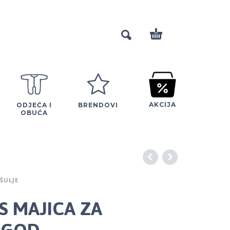
AKCIJA
ODJEĆA I
BRENDOVI
OBUĆA
OŠULJE
KS MAJICA ZA
 GOD.