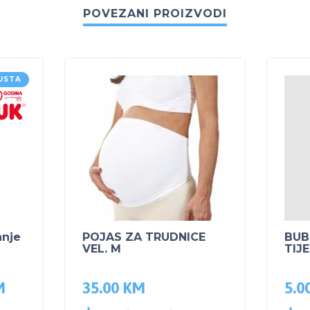
POVEZANI PROIZVODI
USTA
anje
POJAS ZA TRUDNICE
BUB
VEL. M
TIJ
M
35.00
KM
5.0