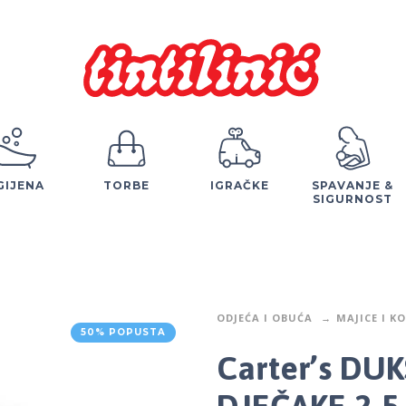
GIJENA
TORBE
IGRAČKE
SPAVANJE &
SIGURNOST
ODJEĆA I OBUĆA
MAJICE I K
50% POPUSTA
Carter’s DU
DJEČAKE 2-5