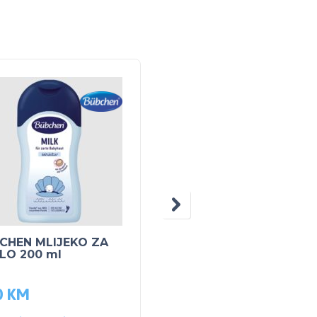
CHEN MLIJEKO ZA
BUBCHEN DJEČJI
ELO 200 ml
ŠAMPON SENSITIV 40
ml
0
KM
7.70
KM