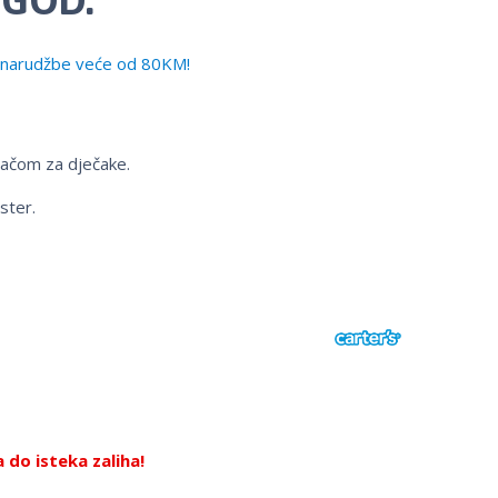
narudžbe veće od 80KM!
jačom za dječake.
ster.
do isteka zaliha!