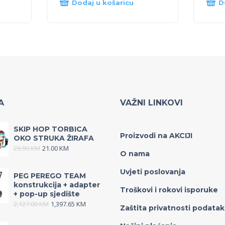
Dodaj u košaricu
D
A
VAŽNI LINKOVI
SKIP HOP TORBICA
Proizvodi na AKCIJI
OKO STRUKA ŽIRAFA
29.90
KM
21.00
KM
O nama
Uvjeti poslovanja
PEG PEREGO TEAM
konstrukcija + adapter
Troškovi i rokovi isporuke
+ pop-up sjedište
2,127.00
KM
1,397.65
KM
Zaštita privatnosti podata