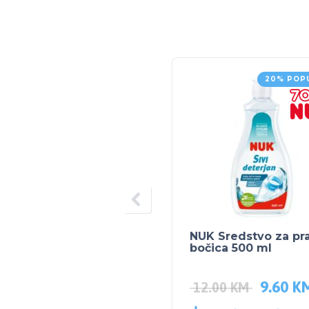
20% POP
NUK Sredstvo za pr
bočica 500 ml
9.60
K
12.00
KM