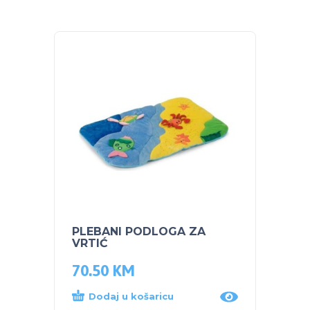
PLEBANI PODLOGA ZA
POJAS
VRTIĆ
70.50
KM
35.0
Dodaj u košaricu
Dod