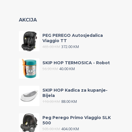
AKCIJA
PEG PEREGO Autosjedalica
Viaggio TT
465.00
KM
372.00
KM
SKIP HOP TERMOSICA - Robot
56.90
KM
40.00
KM
SKIP HOP Kadica za kupanje-
Bijela
110.00
KM
88.00
KM
Peg Perego Primo Viaggio SLK
500
505.00
KM
404.00
KM