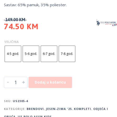
Sastav: 65% pamuk, 35% poliester.
149.00
KM
74.50
KM
VELIČINA
4-5 god.
5-6 god.
6-7 god.
7-8 god.
-
+
Dodaj u košaricu
SKU:
US2305-4
KATEGORIJE:
BRENDOVI
,
JESEN-ZIMA '25
,
KOMPLETI
,
ODJEĆA I
OBUĆA
,
US POLO ASSN KIDS