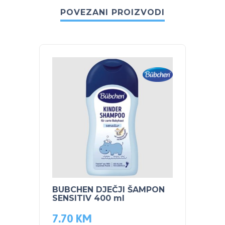
POVEZANI PROIZVODI
BUBCHEN DJEČJI ŠAMPON
NUK S
SENSITIV 400 ml
bočic
7.70
KM
12.0