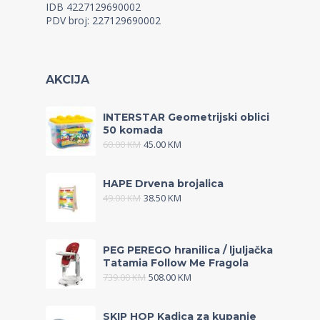
IDB 4227129690002
PDV broj: 227129690002
AKCIJA
INTERSTAR Geometrijski oblici
50 komada
60.00
KM
45.00
KM
HAPE Drvena brojalica
49.00
KM
38.50
KM
PEG PEREGO hranilica / ljuljačka
Tatamia Follow Me Fragola
739.00
KM
508.00
KM
SKIP HOP Kadica za kupanje