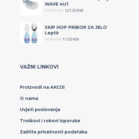
WAVE 4U1
159.00
KM
127.20
KM
SKIP HOP PRIBOR ZA JELO
Leptir
16.40
KM
11.50
KM
VAŽNI LINKOVI
Proizvodi na AKCIJI
O nama
Uvjeti poslovanja
Troškovi i rokovi isporuke
Zaštita privatnosti podataka