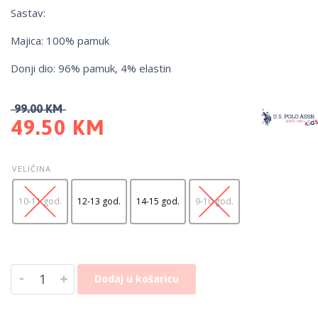
Sastav:
Majica: 100% pamuk
Donji dio: 96% pamuk, 4% elastin
99.00
KM
49.50
KM
VELIČINA
10-11 god.
12-13 god.
14-15 god.
9-10 god.
-
+
Dodaj u košaricu