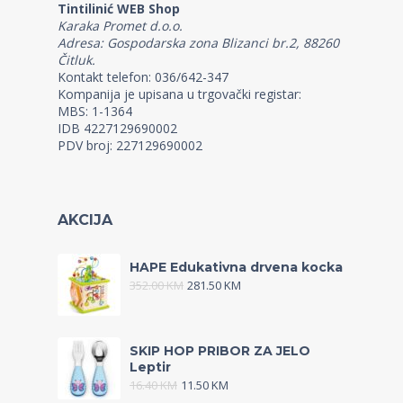
Tintilinić WEB Shop
Karaka Promet d.o.o.
Adresa: Gospodarska zona Blizanci br.2, 88260
Čitluk.
Kontakt telefon: 036/642-347
Kompanija je upisana u trgovački registar:
MBS: 1-1364
IDB 4227129690002
PDV broj: 227129690002
AKCIJA
HAPE Edukativna drvena kocka
352.00
KM
281.50
KM
SKIP HOP PRIBOR ZA JELO
Leptir
16.40
KM
11.50
KM