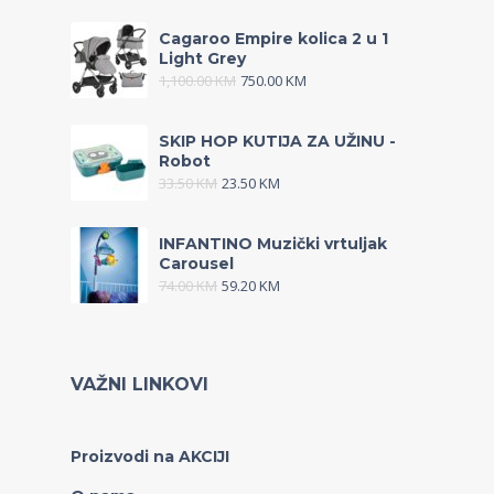
Cagaroo Empire kolica 2 u 1
Light Grey
1,100.00
KM
750.00
KM
SKIP HOP KUTIJA ZA UŽINU -
Robot
33.50
KM
23.50
KM
INFANTINO Muzički vrtuljak
Carousel
74.00
KM
59.20
KM
VAŽNI LINKOVI
Proizvodi na AKCIJI