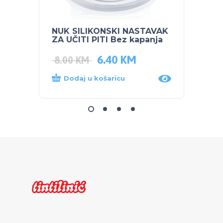
NUK SILIKONSKI NASTAVAK
NUK s
ZA UČITI PITI Bez kapanja
Plava
6.40
KM
8.00
KM
14.0
Dodaj u košaricu
Dod