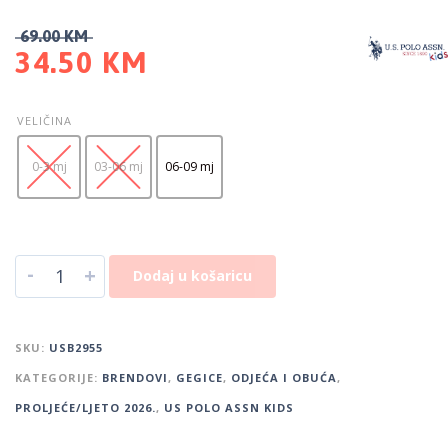
69.00
KM
34.50
KM
VELIČINA
0-3 mj
03-06 mj
06-09 mj
-
+
Dodaj u košaricu
SKU:
USB2955
KATEGORIJE:
BRENDOVI
,
GEGICE
,
ODJEĆA I OBUĆA
,
PROLJEĆE/LJETO 2026.
,
US POLO ASSN KIDS