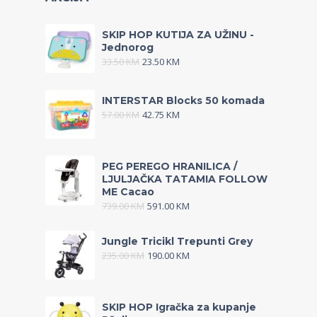
SKIP HOP KUTIJA ZA UŽINU -
Jednorog
33.50
KM
23.50
KM
INTERSTAR Blocks 50 komada
57.00
KM
42.75
KM
PEG PEREGO HRANILICA /
LJULJAČKA TATAMIA FOLLOW
ME Cacao
739.00
KM
591.00
KM
Jungle Tricikl Trepunti Grey
235.00
KM
190.00
KM
SKIP HOP Igračka za kupanje