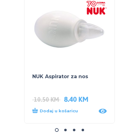
NUK Aspirator za nos
BABY 
POTEZ
banan
8.40
KM
41.9
10.50
KM
Dodaj u košaricu
Proč