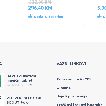
312.00
KM
296.40
KM
5.0
Dodaj u košaricu
D
A
VAŽNI LINKOVI
HAPE Edukativni
Proizvodi na AKCIJI
magični tablet
56.50
KM
45.50
KM
O nama
Uvjeti poslovanja
PEG PEREGO BOOK
SCOUT Polo
Troškovi i rokovi isporuke