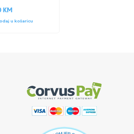
0
KM
97.50
KM
odaj u košaricu
Pročitaj više