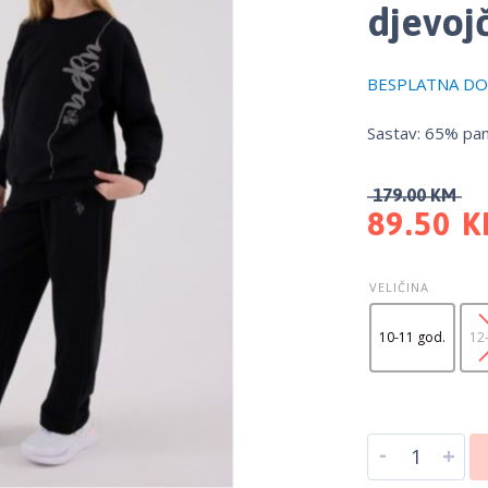
djevojč
BESPLATNA DOS
Sastav: 65% pam
179.00
KM
89.50
K
VELIČINA
10-11 god.
12
-
+