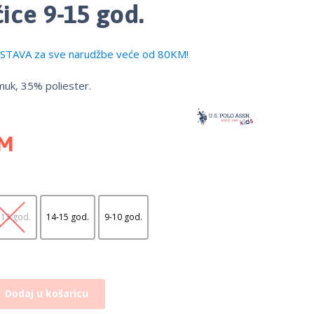
ice 9-15 god.
TAVA za sve narudžbe veće od 80KM!
uk, 35% poliester.
M
-13 god.
14-15 god.
9-10 god.
Dodaj u košaricu