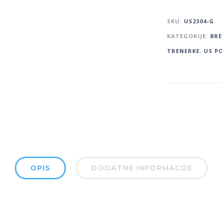
SKU:
US2304-G
KATEGORIJE:
BR
TRENERKE
,
US P
OPIS
DODATNE INFORMACIJE