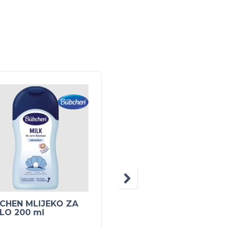
NEM
NA
ZALIH
CHEN MLIJEKO ZA
PEG PEREGO DUCATI
ELO 200 ml
ZAŠTITNA KACIGA