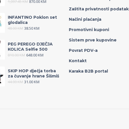
1,097.45
KM
870.00
KM
Zaštita privatnosti podata
INFANTINO Poklon set
Načini plaćanja
glodalica
48.00
KM
38.50
KM
Promotivni kuponi
Sistem prve kupovine
PEG PEREGO DJEČJA
KOLICA Selfie 500
Povrat PDV-a
810.00
KM
648.00
KM
Kontakt
SKIP HOP dječja torba
Karaka B2B portal
za čuvanje hrane Šišmiš
44.00
KM
31.00
KM