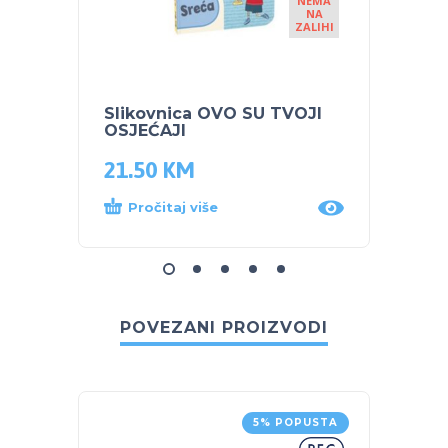
NEMA
NA
ZALIHI
Slikovnica OVO SU TVOJI
Sliko
OSJEĆAJI
OBLA
21.50
KM
15.5
Pročitaj više
Proč
POVEZANI PROIZVODI
5% POPUSTA