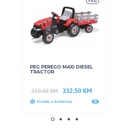
PEG PEREGO MAXI DIESEL
NUK S
TRACTOR
bočic
332.50
KM
350.00
KM
12.0
Dodaj u košaricu
Dod