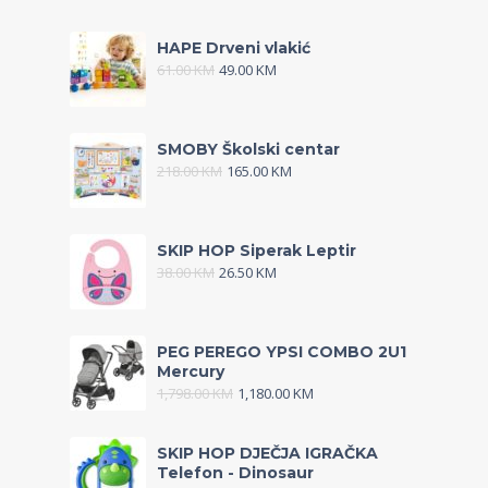
HAPE Drveni vlakić
61.00
KM
49.00
KM
SMOBY Školski centar
218.00
KM
165.00
KM
SKIP HOP Siperak Leptir
38.00
KM
26.50
KM
PEG PEREGO YPSI COMBO 2U1
Mercury
1,798.00
KM
1,180.00
KM
SKIP HOP DJEČJA IGRAČKA
Telefon - Dinosaur