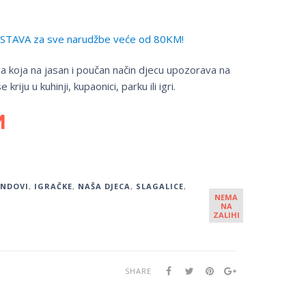
TAVA za sve narudžbe veće od 80KM!
ca koja na jasan i poučan način djecu upozorava na
kriju u kuhinji, kupaonici, parku ili igri.
M
ENDOVI
,
IGRAČKE
,
NAŠA DJECA
,
SLAGALICE
,
NEMA
NA
ZALIHI
SHARE