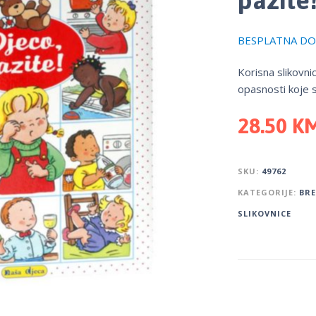
BESPLATNA DOS
Korisna slikovni
opasnosti koje se 
28.50
K
SKU:
49762
KATEGORIJE:
BR
SLIKOVNICE