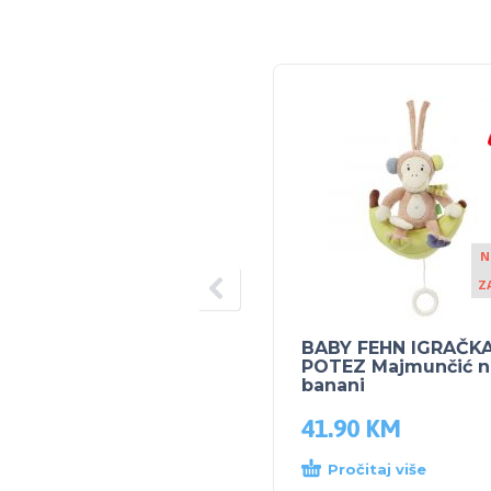
N
Z
BABY FEHN IGRAČK
POTEZ Majmunčić n
banani
41.90
KM
Pročitaj više