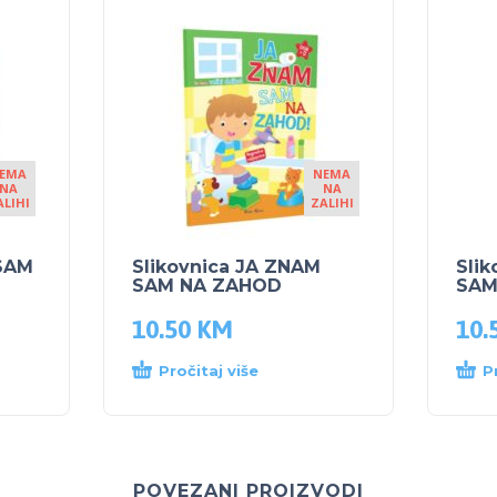
EMA
NEMA
NA
NA
ALIHI
ZALIHI
 SAM
Slikovnica JA ZNAM
Sli
SAM NA ZAHOD
SAM
10.50
KM
10.
Pročitaj više
P
POVEZANI PROIZVODI