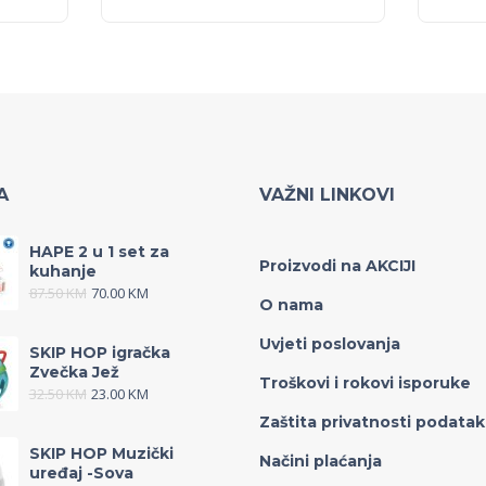
A
VAŽNI LINKOVI
HAPE 2 u 1 set za
Proizvodi na AKCIJI
kuhanje
87.50
KM
70.00
KM
O nama
Uvjeti poslovanja
SKIP HOP igračka
Zvečka Jež
Troškovi i rokovi isporuke
32.50
KM
23.00
KM
Zaštita privatnosti podata
SKIP HOP Muzički
Načini plaćanja
uređaj -Sova