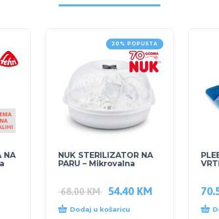
20% POPUSTA
EMA
NA
ALIHI
A NA
NUK STERILIZATOR NA
PLE
a
PARU – Mikrovalna
VRT
54.40
KM
70.
68.00
KM
Dodaj u košaricu
D