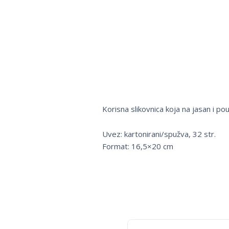
Korisna slikovnica koja na jasan i pou
Uvez: kartonirani/spužva, 32 str.
Format: 16,5×20 cm