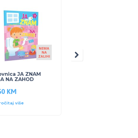
NEMA
NEM
NA
NA
ZALIHI
ZALIH
kovnica JA ZNAM
Slikovnica OVO SU
A NA ZAHOD
TVOJI OSJEĆAJI
50
KM
21.50
KM
ročitaj više
Pročitaj više