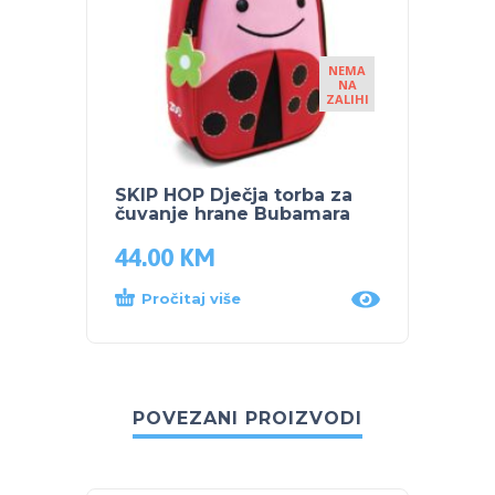
NEMA
NA
ZALIHI
SKIP HOP Dječja torba za
SKIP 
čuvanje hrane Bubamara
– BU
44.00
KM
33.5
Pročitaj više
Dod
POVEZANI PROIZVODI