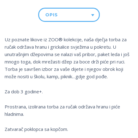
OPIS
Uz poznate likove iz ZOO® kolekcije, naša dječja torba za
ručak održava hranu i grickalice svježima u pokretu. U
unutrašnjim džepovima se nalazi vaš pribor, paket leda i još
mnogo toga, dok mrežasti džep za boce drži piće pri ruci.
Torba je savršen izbor za vaše dijete i njegov obrok koji
može nositi u školu, kamp, piknik…gdje god pođe.
Za dob 3 godine+.
Prostrana, izolirana torba za ručak održava hranu i piće
hladnima.
Zatvarač poklopca sa kopčom.