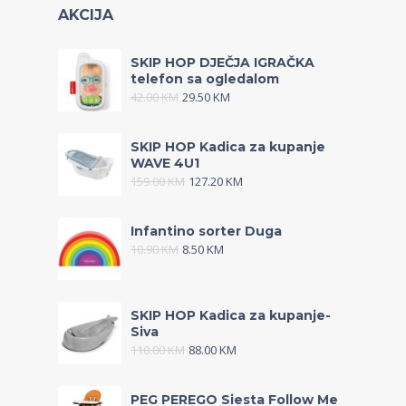
AKCIJA
SKIP HOP DJEČJA IGRAČKA
telefon sa ogledalom
42.00
KM
29.50
KM
SKIP HOP Kadica za kupanje
WAVE 4U1
159.00
KM
127.20
KM
Infantino sorter Duga
10.90
KM
8.50
KM
SKIP HOP Kadica za kupanje-
Siva
110.00
KM
88.00
KM
PEG PEREGO Siesta Follow Me