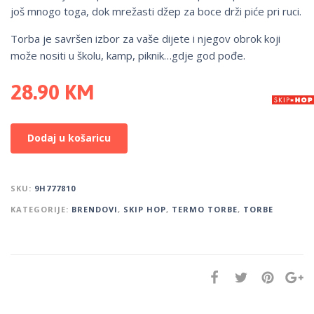
još mnogo toga, dok mrežasti džep za boce drži piće pri ruci.
Torba je savršen izbor za vaše dijete i njegov obrok koji
može nositi u školu, kamp, piknik…gdje god pođe.
28.90
KM
Dodaj u košaricu
SKU:
9H777810
KATEGORIJE:
BRENDOVI
,
SKIP HOP
,
TERMO TORBE
,
TORBE