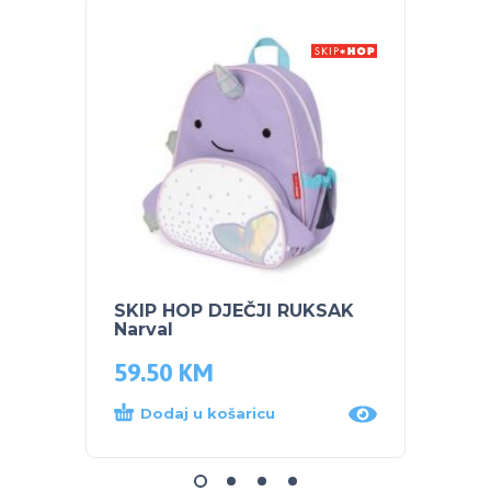
SKIP HOP DJEČJI RUKSAK
SKIP 
Narval
čuvan
59.50
KM
44.0
Dodaj u košaricu
Dod