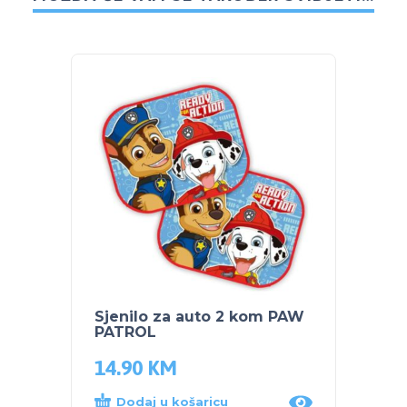
Sjenilo za auto 2 kom PAW
Sjenil
PATROL
Minni
14.90
KM
14.9
Dodaj u košaricu
Proč