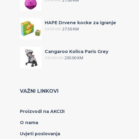
29.90
KM
21.00
KM
HAPE Drvene kocke za igranje
34.00
KM
27.50
KM
Cangaroo Kolica Paris Grey
335.00
KM
230.00
KM
VAŽNI LINKOVI
Proizvodi na AKCIJI
O nama
Uvjeti poslovanja