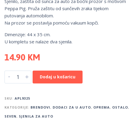
Sjenilo, zaštita od sunca za auto za bočni prozor s motivom
Peppa Pig. Pruža zaštitu od sunčevih zraka tijekom
putovanja automobilom.
Na prozor se postavlja pomoću vakuum kopči.
Dimenzije: 44 x 35 cm.
U kompletu se nalaze dva sjenila.
14.90
KM
-
+
Dodaj u košaricu
SKU:
APL9325
KATEGORIJE:
BRENDOVI
,
DODACI ZA U AUTO
,
OPREMA
,
OSTALO
,
SEVEN
,
SJENILA ZA AUTO