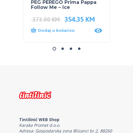
PEG PEREGO Prima Pappa
PEG P
Follow Me – Ice
i-SIZE
354.35
KM
265.
373.00
KM
Dodaj u košaricu
Dod
Tintilinić WEB Shop
Karaka Promet d.o.o.
Adresa: Gospodarska zona Blizanci br.2, 88260