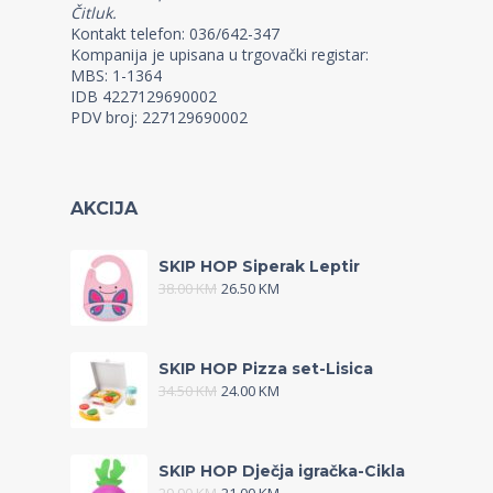
Čitluk.
Kontakt telefon: 036/642-347
Kompanija je upisana u trgovački registar:
MBS: 1-1364
IDB 4227129690002
PDV broj: 227129690002
AKCIJA
SKIP HOP Siperak Leptir
38.00
KM
26.50
KM
SKIP HOP Pizza set-Lisica
34.50
KM
24.00
KM
SKIP HOP Dječja igračka-Cikla