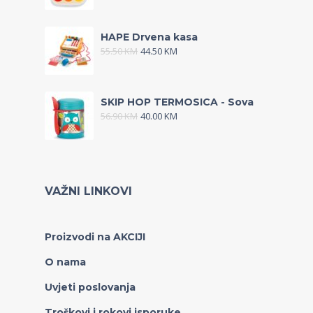
HAPE Drvena kasa
55.50
KM
44.50
KM
SKIP HOP TERMOSICA - Sova
56.90
KM
40.00
KM
VAŽNI LINKOVI
Proizvodi na AKCIJI
O nama
Uvjeti poslovanja
Troškovi i rokovi isporuke