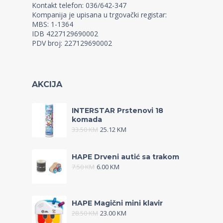
Kontakt telefon: 036/642-347
Kompanija je upisana u trgovački registar:
MBS: 1-1364
IDB 4227129690002
PDV broj: 227129690002
AKCIJA
INTERSTAR Prstenovi 18
komada
33.50
KM
25.12
KM
HAPE Drveni autić sa trakom
7.50
KM
6.00
KM
HAPE Magični mini klavir
28.50
KM
23.00
KM