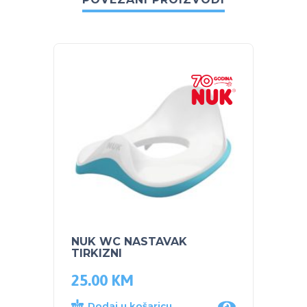
NUK WC NASTAVAK
NUK R
TIRKIZNI
JOLIE
25.00
KM
109.
Dodaj u košaricu
Dod