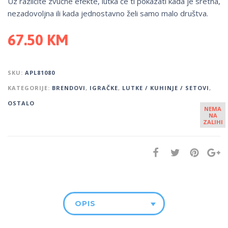
Uz različite zvučne efekte, lutka će ti pokazati kada je sretna,
nezadovoljna ili kada jednostavno želi samo malo društva.
67.50
KM
SKU:
APL81080
KATEGORIJE:
BRENDOVI
,
IGRAČKE
,
LUTKE / KUHINJE / SETOVI
,
OSTALO
NEMA
NA
ZALIHI
OPIS