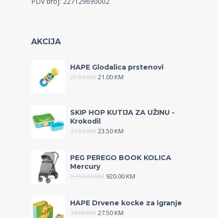
PDV broj: 227129690002
AKCIJA
HAPE Glodalica prstenovi
25.50
KM
21.00
KM
SKIP HOP KUTIJA ZA UŽINU -
Krokodil
33.50
KM
23.50
KM
PEG PEREGO BOOK KOLICA
Mercury
1,150.00
KM
920.00
KM
HAPE Drvene kocke za igranje
34.00
KM
27.50
KM