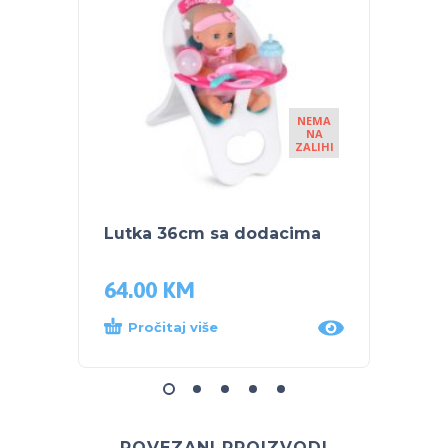
NEMA
NA
ZALIHI
Lutka 36cm sa dodacima
RL Be
64.00
KM
58.9
Pročitaj više
Proč
POVEZANI PROIZVODI