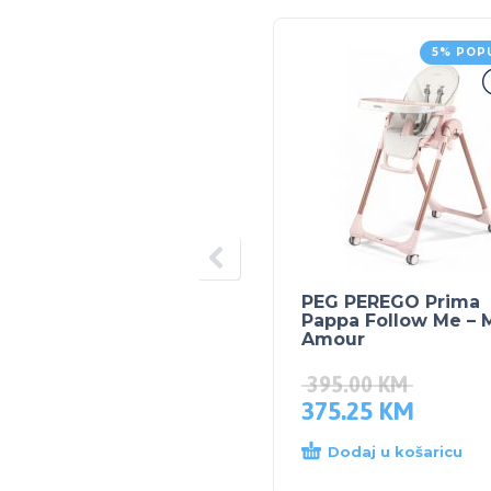
5% POP
PEG PEREGO Prima
Pappa Follow Me – 
Amour
395.00
KM
375.25
KM
Dodaj u košaricu