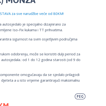
TAVA za sve narudžbe veće od 80KM!
a autosjedalo je specijalno dizajnirano za
mljene Iso-Fix kukama i TT prihvatima.
rantira sigurnost na svim osjetljivim područjima
rukom odobrenju, može se koristiti dulji period za
h autosjedala.: od 1 do 12 godina starosti (od 9 do
komponente omogućavaju da se sjedalo prilagodi
a djeteta a u isto vrijeme garantirajući maksimalnu
KM