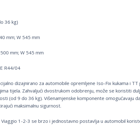
do 36 kg)
 440 mm; W 545 mm
L 500 mm; W 545 mm
CE R44/04
cijalno dizajnirano za automobile opremljene Iso-Fix kukama i TT 
ima tijela. Zahvaljući dvostrukom odobrenju, može se koristiti dulj
rosti (od 9 do 36 kg). Višenamjenske komponente omogućavaju da s
tirajući maksimalnu sigurnost.
i, Viaggio 1-2-3 se brzo i jednostavno postavlja u automobil korist