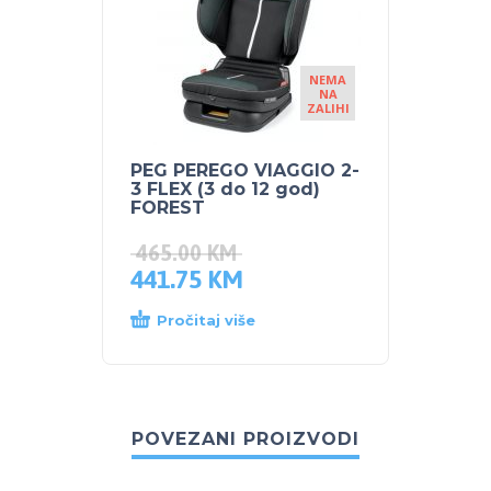
NEMA
NA
ZALIHI
PEG PEREGO VIAGGIO 2-
3 FLEX (3 do 12 god)
FOREST
465.00
KM
441.75
KM
Pročitaj više
POVEZANI PROIZVODI