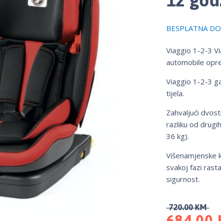
BESPLATNA DOS
Viaggio 1-2-3 Vi
automobile opre
Viaggio 1-2-3 ga
tijela.
Zahvaljući dvost
razliku od drugi
36 kg).
Višenamjenske 
svakoj fazi rast
sigurnost.
720.00
KM
684.00