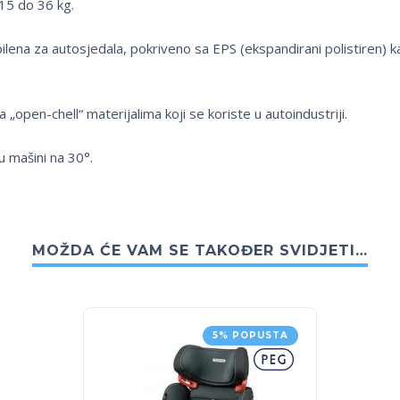
15 do 36 kg.
lena za autosjedala, pokriveno sa EPS (ekspandirani polistiren) k
 „open-chell“ materijalima koji se koriste u autoindustriji.
u mašini na 30°.
MOŽDA ĆE VAM SE TAKOĐER SVIDJETI…
5% POPUSTA