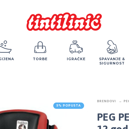
GIJENA
TORBE
IGRAČKE
SPAVANJE &
SIGURNOST
BRENDOVI
PE
5% POPUSTA
PEG PE
12 go