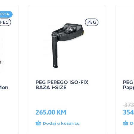
USTA
PEG PEREGO ISO-FIX
PEG
Mon
BAZA i-SIZE
Papp
37
265.00
KM
354
Dodaj u košaricu
D