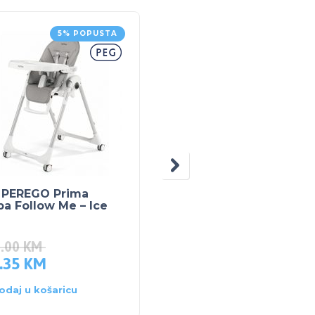
5% POPUSTA
AKCI
 PEREGO Prima
SKIP HOP dječja torba
a Follow Me – Ice
za čuvanje hrane Šišm
3.00
KM
.35
KM
31.00
KM
44.00
KM
odaj u košaricu
Dodaj u košaricu