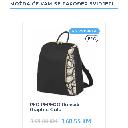
MOŽDA ĆE VAM SE TAKOĐER SVIDJETI…
5% POPUSTA
PEG PEREGO Ruksak
PEG P
Graphic Gold
Moon
160.55
KM
169.00
KM
169.