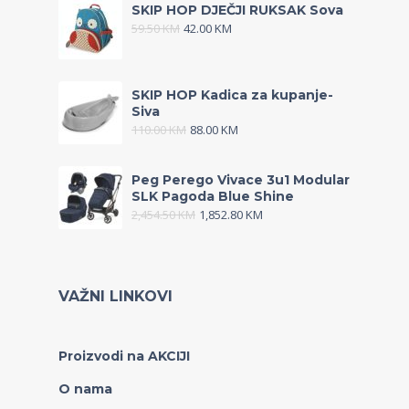
SKIP HOP DJEČJI RUKSAK Sova
59.50
KM
42.00
KM
SKIP HOP Kadica za kupanje-
Siva
110.00
KM
88.00
KM
Peg Perego Vivace 3u1 Modular
SLK Pagoda Blue Shine
2,454.50
KM
1,852.80
KM
VAŽNI LINKOVI
Proizvodi na AKCIJI
O nama