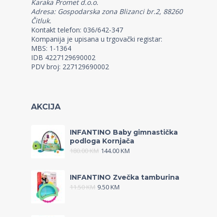
Karaka Promet d.o.o.
Adresa: Gospodarska zona Blizanci br.2, 88260
Čitluk.
Kontakt telefon: 036/642-347
Kompanija je upisana u trgovački registar:
MBS: 1-1364
IDB 4227129690002
PDV broj: 227129690002
AKCIJA
INFANTINO Baby gimnastička
podloga Kornjača
180.00
KM
144.00
KM
INFANTINO Zvečka tamburina
11.50
KM
9.50
KM