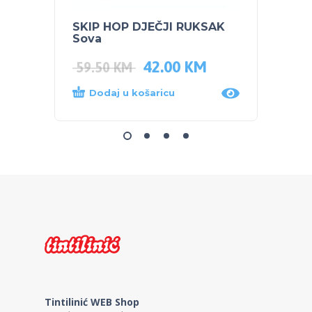
SKIP HOP DJEČJI RUKSAK
SKIP 
Sova
čuvan
42.00
KM
59.50
KM
44.0
Dodaj u košaricu
Dod
Tintilinić WEB Shop