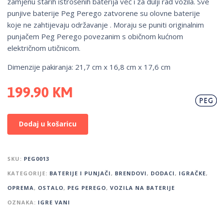
zamjenu starih istrošenih baterija već i za dulji rad vozila. Sve
punjive baterije Peg Perego zatvorene su olovne baterije
koje ne zahtijevaju održavanje . Moraju se puniti originalnim
punjačem Peg Perego povezanim s običnom kućnom
električnom utičnicom.
Dimenzije pakiranja: 21,7 cm x 16,8 cm x 17,6 cm
199.90
KM
Dodaj u košaricu
SKU:
PEG0013
KATEGORIJE:
BATERIJE I PUNJAČI
,
BRENDOVI
,
DODACI
,
IGRAČKE
,
OPREMA
,
OSTALO
,
PEG PEREGO
,
VOZILA NA BATERIJE
OZNAKA:
IGRE VANI