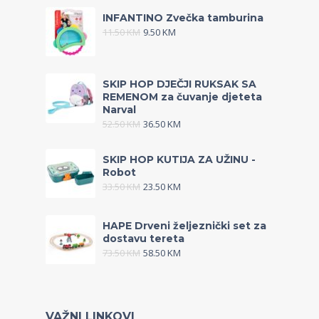
INFANTINO Zvečka tamburina
11.50
KM
9.50
KM
SKIP HOP DJEČJI RUKSAK SA
REMENOM za čuvanje djeteta
Narval
52.50
KM
36.50
KM
SKIP HOP KUTIJA ZA UŽINU -
Robot
33.50
KM
23.50
KM
HAPE Drveni željeznički set za
dostavu tereta
73.50
KM
58.50
KM
VAŽNI LINKOVI