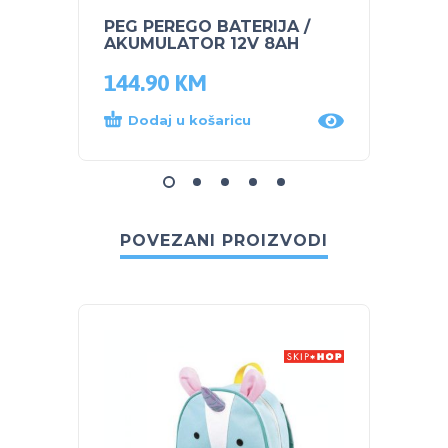
PEG PEREGO BATERIJA /
PEG P
AKUMULATOR 12V 8AH
AKUM
144.90
KM
65.0
Dodaj u košaricu
Dod
POVEZANI PROIZVODI