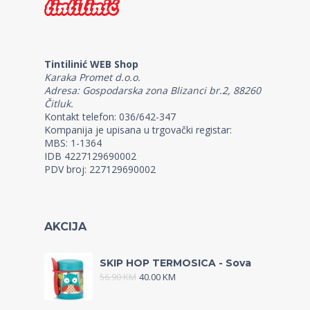
Tintilinić WEB Shop
Karaka Promet d.o.o.
Adresa: Gospodarska zona Blizanci br.2, 88260
Čitluk.
Kontakt telefon: 036/642-347
Kompanija je upisana u trgovački registar:
MBS: 1-1364
IDB 4227129690002
PDV broj: 227129690002
AKCIJA
SKIP HOP TERMOSICA - Sova
56.90
KM
40.00
KM