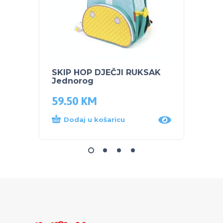
SKIP HOP DJEČJI RUKSAK
SKIP 
Jednorog
čuvan
59.50
KM
44.0
Dodaj u košaricu
Dod