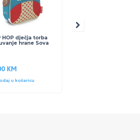
 HOP dječja torba
SKIP HOP DJEČJI
uvanje hrane Sova
RUKSAK Ljama
00
KM
59.50
KM
odaj u košaricu
Dodaj u košaricu