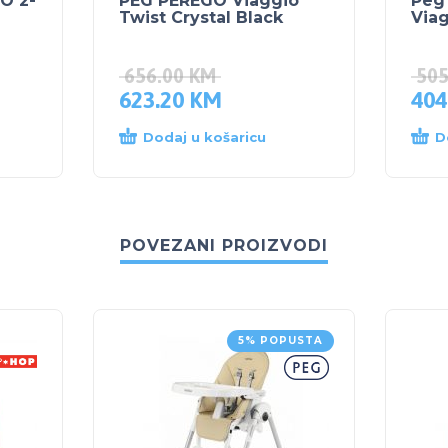
O 2-
PEG PEREGO Viaggio
Peg
Twist Crystal Black
Via
656.00
KM
50
623.20
KM
404
Dodaj u košaricu
D
POVEZANI PROIZVODI
5% POPUSTA