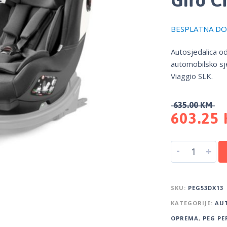
BESPLATNA DOS
Autosjedalica o
automobilsko sj
Viaggio SLK.
635.00
KM
603.25
-
+
SKU:
PEG53DX13
KATEGORIJE:
AUT
OPREMA
,
PEG PE