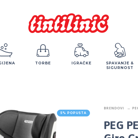
GIJENA
TORBE
IGRAČKE
SPAVANJE &
SIGURNOST
BRENDOVI
PE
5% POPUSTA
PEG P
Giro C