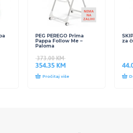
NEMA
NA
ZALIHI
ba
PEG PEREGO Prima
SKIP
Pappa Follow Me –
za č
Paloma
373.00
KM
354.35
KM
44.
Pročitaj više
D