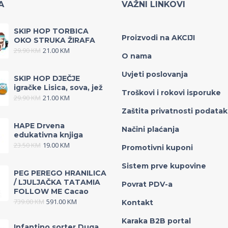
A
VAŽNI LINKOVI
SKIP HOP TORBICA
Proizvodi na AKCIJI
OKO STRUKA ŽIRAFA
29.90
KM
21.00
KM
O nama
Uvjeti poslovanja
SKIP HOP DJEČJE
igračke Lisica, sova, jež
Troškovi i rokovi isporuke
29.90
KM
21.00
KM
Zaštita privatnosti podata
HAPE Drvena
Načini plaćanja
edukativna knjiga
23.50
KM
19.00
KM
Promotivni kuponi
Sistem prve kupovine
PEG PEREGO HRANILICA
/ LJULJAČKA TATAMIA
Povrat PDV-a
FOLLOW ME Cacao
739.00
KM
591.00
KM
Kontakt
Karaka B2B portal
Infantino sorter Duga