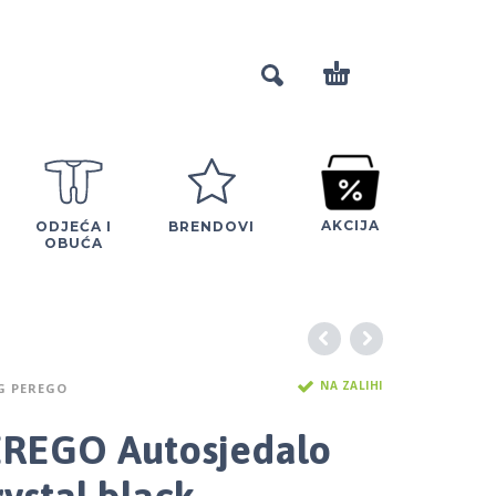
AKCIJA
ODJEĆA I
BRENDOVI
OBUĆA
NA ZALIHI
G PEREGO
EREGO Autosjedalo
rystal black