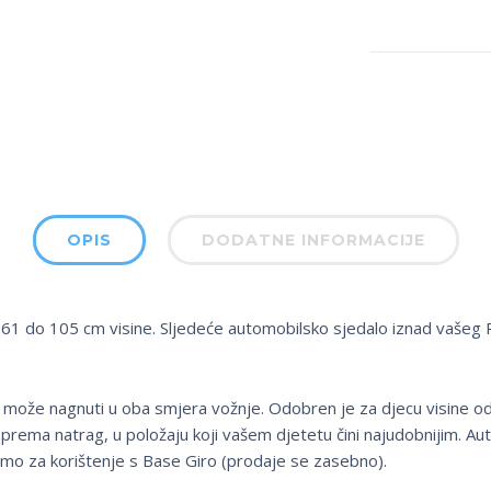
OPIS
DODATNE INFORMACIJE
61 do 105 cm visine. Sljedeće automobilsko sjedalo iznad vašeg P
se može nagnuti u oba smjera vožnje. Odobren je za djecu visine o
rema natrag, u položaju koji vašem djetetu čini najudobnijim. Au
mo za korištenje s Base Giro (prodaje se zasebno).