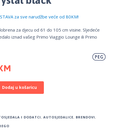
TAVA za sve narudžbe veće od 80KM!
dobrena za djecu od 61 do 105 cm visine. Sljedeće
edalo iznad vašeg Primo Viaggio Lounge ili Primo
KM
Dodaj u košaricu
OSJEDALA I DODATCI
,
AUTOSJEDALICE
,
BRENDOVI
,
REGO