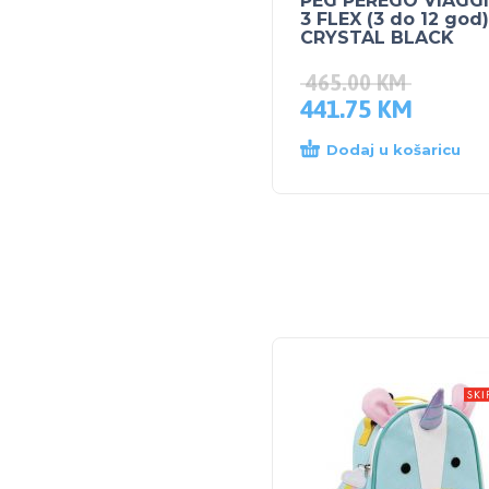
PEG PEREGO VIAGGI
3 FLEX (3 do 12 god)
CRYSTAL BLACK
465.00
KM
441.75
KM
Dodaj u košaricu