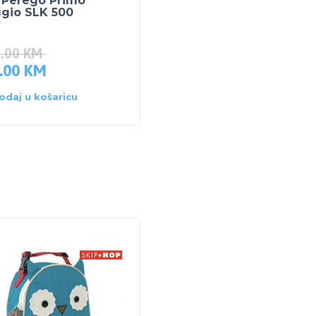
 Perego Primo
PEG PEREGO 2-3
ggio SLK 500
SHUTTLE Crystal blac
15-36kg
5.00
KM
210.00
KM
.00
KM
199.50
KM
odaj u košaricu
Dodaj u košaricu