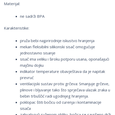
Materijal:
ne sadrži BPA
Karakteristike:
pruža bebi najprirodnije iskustvo hranjenja
mekan fleksibilni silikonski sisač omogućuje
jednostavno sisanje
sisač ima veliku i široku potporu usana, oponašajući
majčinu dojku
indikator temperature obavještava da je napitak
prevruć
ventilacijski sustav protiv grčeva: Smanjuje grčeve,
plinove i bljuvanje tako što sprječava ulazak zraka u
bebin trbuščić radi ugodnijeg hranjenja.
poklopac štiti bočicu od curenja i kontaminacije
sisača
zahvaljujući suženom obliku, bočica se savršeno drži