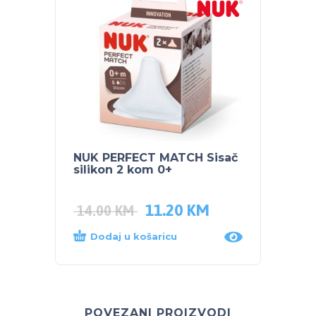
NUK PERFECT MATCH Sisač
NUK P
silikon 2 kom 0+
260 m
Pooh
11.20
KM
14.00
KM
22.0
Dodaj u košaricu
Dod
POVEZANI PROIZVODI