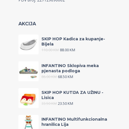
AKCIJA
SKIP HOP Kadica za kupanje-
Bijela
110.00
KM
88.00
KM
INFANTINO Sklopiva meka
pjenasta podloga
86.00
KM
68.50
KM
SKIP HOP KUTIJA ZA UŽINU -
Lisica
33.50
KM
23.50
KM
INFANTINO Multifunkcionalna
hranilica Lija