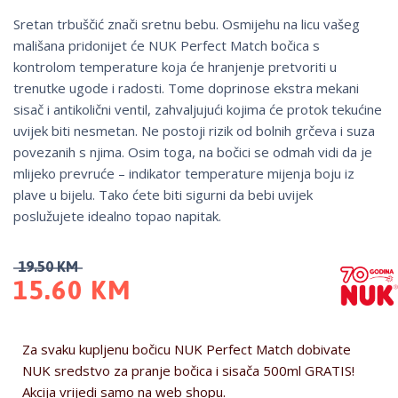
Sretan trbuščić znači sretnu bebu. Osmijehu na licu vašeg
mališana pridonijet će NUK Perfect Match bočica s
kontrolom temperature koja će hranjenje pretvoriti u
trenutke ugode i radosti. Tome doprinose ekstra mekani
sisač i antikolični ventil, zahvaljujući kojima će protok tekućine
uvijek biti nesmetan. Ne postoji rizik od bolnih grčeva i suza
povezanih s njima. Osim toga, na bočici se odmah vidi da je
mlijeko prevruće – indikator temperature mijenja boju iz
plave u bijelu. Tako ćete biti sigurni da bebi uvijek
poslužujete idealno topao napitak.
19.50
KM
15.60
KM
Za svaku kupljenu bočicu NUK Perfect Match dobivate
NUK sredstvo za pranje bočica i sisača 500ml GRATIS!
Akcija vrijedi samo na web shopu.