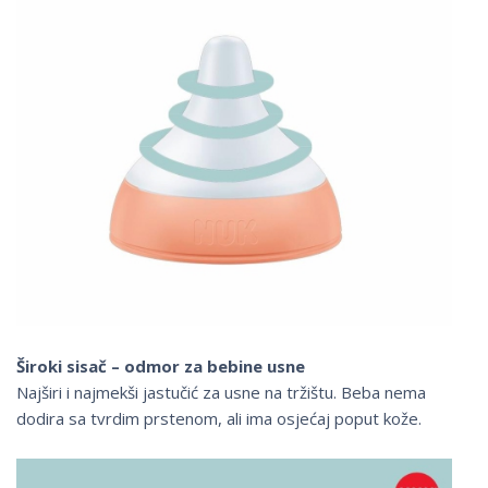
Široki sisač – odmor za bebine usne
Najširi i najmekši jastučić za usne na tržištu. Beba nema
dodira sa tvrdim prstenom, ali ima osjećaj poput kože.