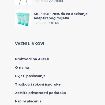
335.00
KM
251.00
KM
SKIP HOP Posuda za doziranje
adaptiranog mlijeka
21.50
KM
15.00
KM
VAŽNI LINKOVI
Proizvodi na AKCIJI
O nama
Uvjeti poslovanja
Troškovi i rokovi isporuke
Zaštita privatnosti podataka
Načini plaćanja