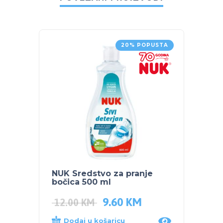
20% POPUSTA
NUK Sredstvo za pranje
SKIP 
bočica 500 ml
Žirafa
9.60
KM
56.9
12.00
KM
Dodaj u košaricu
Dod