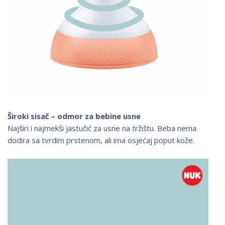
Široki sisač – odmor za bebine usne
Najširi i najmekši jastučić za usne na tržištu. Beba nema
dodira sa tvrdim prstenom, ali ima osjećaj poput kože.