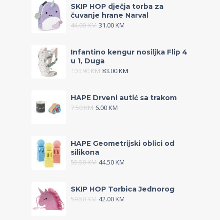
SKIP HOP dječja torba za
čuvanje hrane Narval
44.00
KM
31.00
KM
Infantino kengur nosiljka Flip 4
u 1, Duga
103.90
KM
83.00
KM
HAPE Drveni autić sa trakom
7.50
KM
6.00
KM
HAPE Geometrijski oblici od
silikona
55.50
KM
44.50
KM
SKIP HOP Torbica Jednorog
59.50
KM
42.00
KM