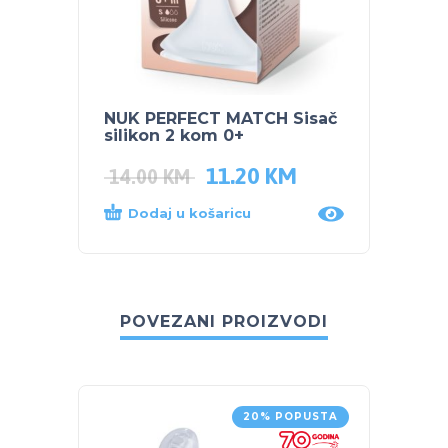
NUK PERFECT MATCH Sisač
NUK El
silikon 2 kom 0+
Soft 
11.20
KM
14.00
KM
235.
Dodaj u košaricu
Dod
POVEZANI PROIZVODI
20% POPUSTA