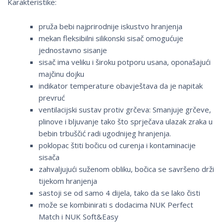
Karakteristike:
pruža bebi najprirodnije iskustvo hranjenja
mekan fleksibilni silikonski sisač omogućuje
jednostavno sisanje
sisač ima veliku i široku potporu usana, oponašajući
majčinu dojku
indikator temperature obavještava da je napitak
prevruć
ventilacijski sustav protiv grčeva: Smanjuje grčeve,
plinove i bljuvanje tako što sprječava ulazak zraka u
bebin trbuščić radi ugodnijeg hranjenja.
poklopac štiti bočicu od curenja i kontaminacije
sisača
zahvaljujući suženom obliku, bočica se savršeno drži
tijekom hranjenja
sastoji se od samo 4 dijela, tako da se lako čisti
može se kombinirati s dodacima NUK Perfect
Match i NUK Soft&Easy