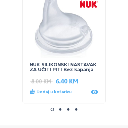
NUK SILIKONSKI NASTAVAK
SKIP 
ZA UČITI PITI Bez kapanja
čuvan
6.40
KM
44.0
8.00
KM
Dodaj u košaricu
Proč