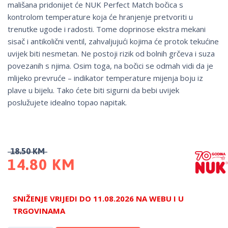
mališana pridonijet će NUK Perfect Match bočica s
kontrolom temperature koja će hranjenje pretvoriti u
trenutke ugode i radosti. Tome doprinose ekstra mekani
sisač i antikolični ventil, zahvaljujući kojima će protok tekućine
uvijek biti nesmetan. Ne postoji rizik od bolnih grčeva i suza
povezanih s njima. Osim toga, na bočici se odmah vidi da je
mlijeko prevruće – indikator temperature mijenja boju iz
plave u bijelu. Tako ćete biti sigurni da bebi uvijek
poslužujete idealno topao napitak.
18.50
KM
14.80
KM
SNIŽENJE VRIJEDI DO 11.08.2026 NA WEBU I U
TRGOVINAMA