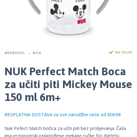
NA ZALIHI
BRENDOVI
NUK
NUK Perfect Match Boca
za učiti piti Mickey Mouse
150 ml 6m+
BESPLATNA DOSTAVA za sve narudžbe veće od 80KM!
Nuk Pefect Match bočica za učiti piti bez prolijevanja. Čaša
ima ergonomski prilagođene mekane ručke što djetetu