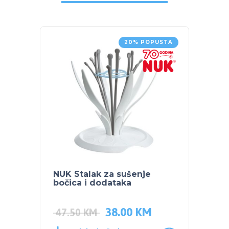
20% POPUSTA
NUK Stalak za sušenje
NUK 
bočica i dodataka
IZDAJ
FC+
38.00
KM
47.50
KM
275.