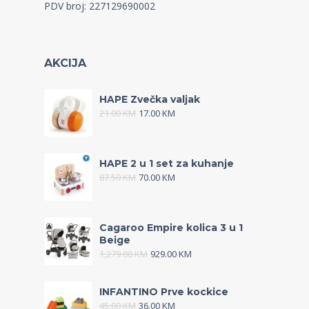
PDV broj: 227129690002
AKCIJA
HAPE Zvečka valjak
21.00
KM
17.00
KM
HAPE 2 u 1 set za kuhanje
87.50
KM
70.00
KM
Cagaroo Empire kolica 3 u 1
Beige
1,279.00
KM
929.00
KM
INFANTINO Prve kockice
45.00
KM
36.00
KM