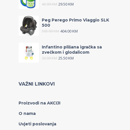
42.00
KM
29.50
KM
Peg Perego Primo Viaggio SLK
500
505.00
KM
404.00
KM
Infantino plišana igračka sa
zvečkom i glodalicom
32.00
KM
25.50
KM
VAŽNI LINKOVI
Proizvodi na AKCIJI
O nama
Uvjeti poslovanja