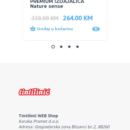
PREMIUM IZDAJALICA
JOLIE
Nature sense
264.00
KM
330.00
KM
109.
Dodaj u košaricu
Dod
Tintilinić WEB Shop
Karaka Promet d.o.o.
Adresa: Gospodarska zona Blizanci br.2, 88260