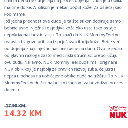
umirila bebu bez utjecaja na proces dojenja. Duda je u obliku
majčine dojke. A silikon je mekan poput kože. Za osjećaj kao
kod mame.
Još jedna prednost ove dude je ta što silikon dodiruje samo
bebine usne. Nježna i osjetljiva koža oko usta tako ostaje
nepokrivena i bez iritacija. To znači da NUK MommyFeel ne
ostavlja tragove pritiska i sprječava iritaciju kože. Bebe već
od dojenja znaju nježno nasloniti usne na dudu. Ovo je jedan
od glavnih razloga zašto medicinski stručnjaci preporučuju
ovu dudu. Naravno, NUK MommyFeel duda ima i originalni
NUK oblik koji je najbolji za pravilan razvoj zuba, čeljusti i
nepca u odnosu na uobičajene oblike duda na tržištu. To NUK
MommyFeel dudu čini najboljim izborom za bezbrižan proces
dojenja.
17.90
KM
14.32
KM