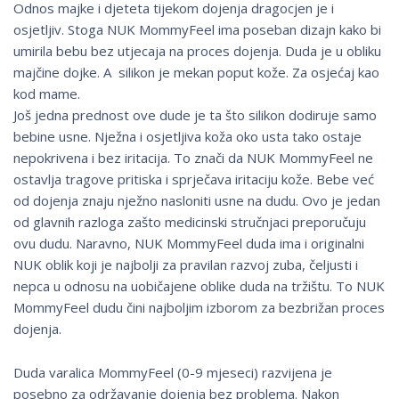
Odnos majke i djeteta tijekom dojenja dragocjen je i
osjetljiv. Stoga NUK MommyFeel ima poseban dizajn kako bi
umirila bebu bez utjecaja na proces dojenja. Duda je u obliku
majčine dojke. A silikon je mekan poput kože. Za osjećaj kao
kod mame.
Još jedna prednost ove dude je ta što silikon dodiruje samo
bebine usne. Nježna i osjetljiva koža oko usta tako ostaje
nepokrivena i bez iritacija. To znači da NUK MommyFeel ne
ostavlja tragove pritiska i sprječava iritaciju kože. Bebe već
od dojenja znaju nježno nasloniti usne na dudu. Ovo je jedan
od glavnih razloga zašto medicinski stručnjaci preporučuju
ovu dudu. Naravno, NUK MommyFeel duda ima i originalni
NUK oblik koji je najbolji za pravilan razvoj zuba, čeljusti i
nepca u odnosu na uobičajene oblike duda na tržištu. To NUK
MommyFeel dudu čini najboljim izborom za bezbrižan proces
dojenja.
Duda varalica MommyFeel (0-9 mjeseci) razvijena je
posebno za održavanje dojenja bez problema. Nakon