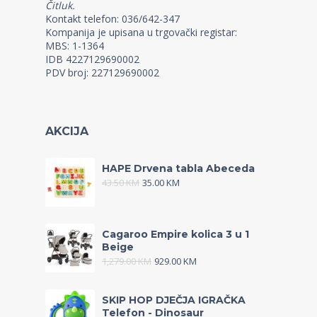
Čitluk.
Kontakt telefon: 036/642-347
Kompanija je upisana u trgovački registar:
MBS: 1-1364
IDB 4227129690002
PDV broj: 227129690002
AKCIJA
HAPE Drvena tabla Abeceda
43.50
KM
35.00
KM
Cagaroo Empire kolica 3 u 1
Beige
1,279.00
KM
929.00
KM
SKIP HOP DJEČJA IGRAČKA
Telefon - Dinosaur