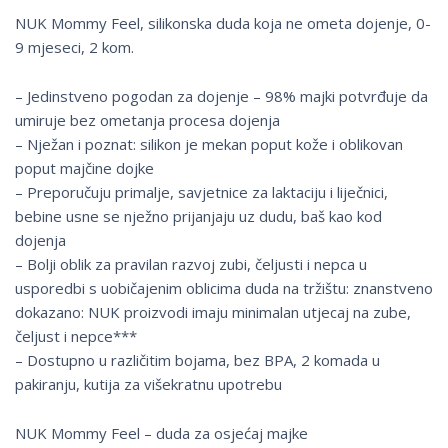
NUK Mommy Feel, silikonska duda koja ne ometa dojenje, 0-
9 mjeseci, 2 kom.
– Jedinstveno pogodan za dojenje – 98% majki potvrđuje da
umiruje bez ometanja procesa dojenja
– Nježan i poznat: silikon je mekan poput kože i oblikovan
poput majčine dojke
– Preporučuju primalje, savjetnice za laktaciju i liječnici,
bebine usne se nježno prijanjaju uz dudu, baš kao kod
dojenja
– Bolji oblik za pravilan razvoj zubi, čeljusti i nepca u
usporedbi s uobičajenim oblicima duda na tržištu: znanstveno
dokazano: NUK proizvodi imaju minimalan utjecaj na zube,
čeljust i nepce***
– Dostupno u različitim bojama, bez BPA, 2 komada u
pakiranju, kutija za višekratnu upotrebu
NUK Mommy Feel – duda za osjećaj majke