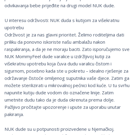
odvikavanja bebe prijeđite na drugi model NUK dude.
U interesu održivosti: NUK duda s kutijom za višekratnu
upotrebu
Održivost je za nas glavni prioritet. Želimo roditeljima dati
priliku da ponovno iskoriste našu ambalažu nakon
raspakiranja, a da je ne moraju baciti. Zato isporučujemo sve
NUK MommyFeel dude varalice u izdržljivoj kutiji za
višekratnu upotrebu koja čuva dudu varalicu čistom i
sigurnom, posebno kada ste u pokretu – idealno rješenje za
održavanje čistoće omiljenog suputnika vaše djece. Zatim ga
možete sterilizirati u mikrovalnoj pećnici kod kuće. U tu svrhu
napunite kutiju dude vodom do označene linije. Zatim
umetnite dudu tako da je duda okrenuta prema dolje.
Pažljivo pročitajte upozorenje i upute za uporabu unutar
pakiranja.
NUK dude su u potpunosti proizvedene u Njemačkoj.