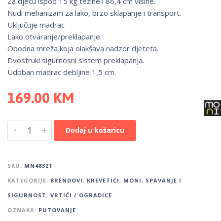
Za djecu ispod 15 kg težine i 86,4 cm visine.
Nudi mehanizam za lako, brzo sklapanje i transport.
Uključuje madrac
Lako otvaranje/preklapanje.
Obodna mreža koja olakšava nadzor djeteta.
Dvostruki sigurnosni sistem preklapanja.
Udoban madrac debljine 1,5 cm.
169.00
KM
-
+
Dodaj u košaricu
SKU:
MN48321
KATEGORIJE:
BRENDOVI
,
KREVETIĆI
,
MONI
,
SPAVANJE I
SIGURNOST
,
VRTIĆI / OGRADICE
OZNAKA:
PUTOVANJE