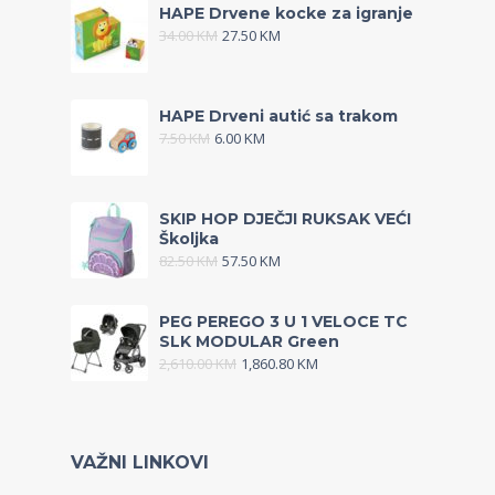
HAPE Drvene kocke za igranje
34.00
KM
27.50
KM
HAPE Drveni autić sa trakom
7.50
KM
6.00
KM
SKIP HOP DJEČJI RUKSAK VEĆI
Školjka
82.50
KM
57.50
KM
PEG PEREGO 3 U 1 VELOCE TC
SLK MODULAR Green
2,610.00
KM
1,860.80
KM
VAŽNI LINKOVI