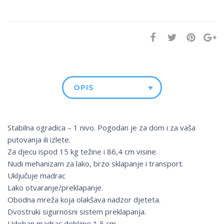
OPIS
Stabilna ogradica – 1 nivo. Pogodan je za dom i za vaša
putovanja ili izlete.
Za djecu ispod 15 kg težine i 86,4 cm visine.
Nudi mehanizam za lako, brzo sklapanje i transport.
Uključuje madrac
Lako otvaranje/preklapanje.
Obodna mreža koja olakšava nadzor djeteta.
Dvostruki sigurnosni sistem preklapanja.
Udoban madrac debljine 1,5 cm.