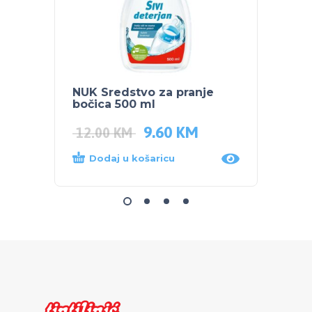
NUK Sredstvo za pranje
BUBC
bočica 500 ml
SENSI
9.60
KM
7.70
12.00
KM
Dodaj u košaricu
Dod