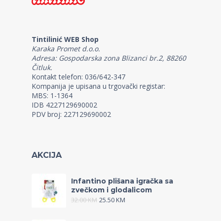
Tintilinić WEB Shop
Karaka Promet d.o.o.
Adresa: Gospodarska zona Blizanci br.2, 88260
Čitluk.
Kontakt telefon: 036/642-347
Kompanija je upisana u trgovački registar:
MBS: 1-1364
IDB 4227129690002
PDV broj: 227129690002
AKCIJA
Infantino plišana igračka sa
zvečkom i glodalicom
32.00
KM
25.50
KM