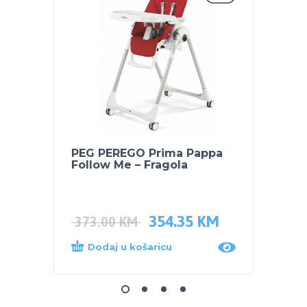
PEG PEREGO Prima Pappa
SKIP 
Follow Me – Fragola
čuvan
354.35
KM
44.0
373.00
KM
Dodaj u košaricu
Dod