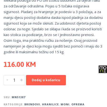
Mekana podloga od PU čini stolicu udobnom za dijete i laku
za održavanje odraslima. Pojas u 5 točaka osigurava
sigurnost. Pladanj za hranjenje je podesiv u 3 položaja, a za
manju djecu postoji dodatna daska ispod pladnja za dodatnu
sigurnost koja se može skinuti. Za udobnost djeteta postoji
oslonac za noge. Sjedalo se sklapa i kada se proizvod koristi
kao stolica za podizanje, brzo se i jednostavno prenosi.
Osim toga, ima praktičnu ručku za nošenje. Ovaj proizvod
namijenjen je djeci koja mogu sjediti bez pomoći i imaju do 3
godine ili maksimalnu težinu od 15 kg.
116.00
KM
-
+
Dodaj u košaricu
SKU:
MN51387
KATEGORIJE:
BRENDOVI
,
HRANILICE
,
MONI
,
OPREMA