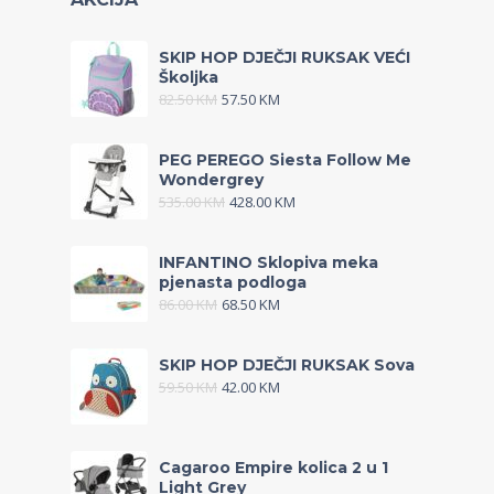
SKIP HOP DJEČJI RUKSAK VEĆI
Školjka
82.50
KM
57.50
KM
PEG PEREGO Siesta Follow Me
Wondergrey
535.00
KM
428.00
KM
INFANTINO Sklopiva meka
pjenasta podloga
86.00
KM
68.50
KM
SKIP HOP DJEČJI RUKSAK Sova
59.50
KM
42.00
KM
Cagaroo Empire kolica 2 u 1
Light Grey