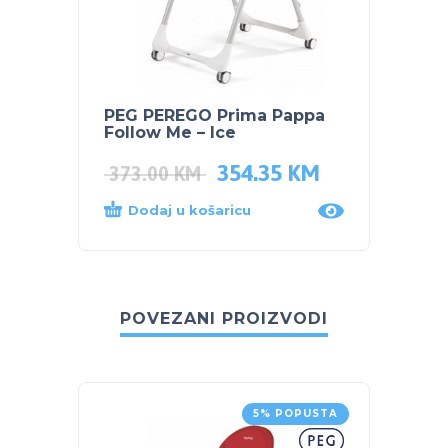
PEG PEREGO Prima Pappa
CANG
Follow Me – Ice
hranil
354.35
KM
292.
373.00
KM
Dodaj u košaricu
Proč
POVEZANI PROIZVODI
5% POPUSTA