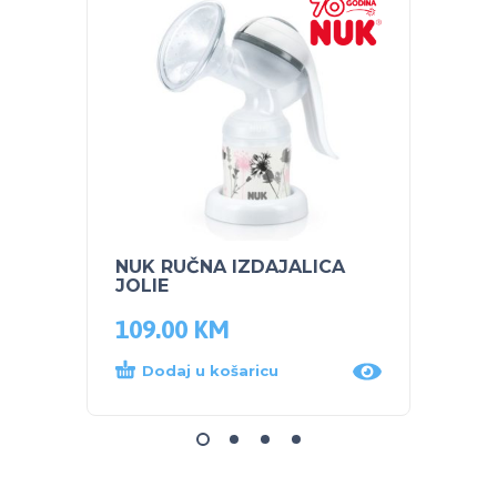
NUK RUČNA IZDAJALICA
NUK s
JOLIE
Plava
109.00
KM
14.0
Dodaj u košaricu
Dod