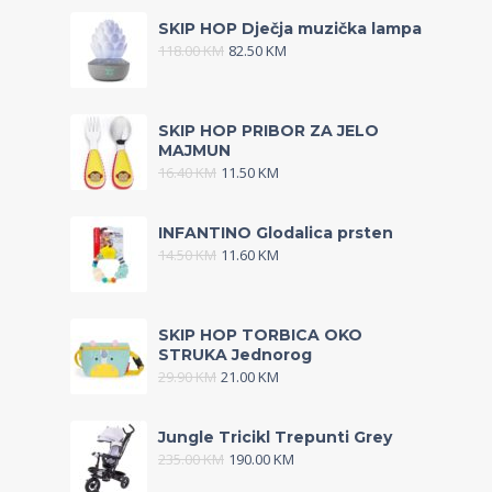
SKIP HOP Dječja muzička lampa
118.00
KM
82.50
KM
SKIP HOP PRIBOR ZA JELO
MAJMUN
16.40
KM
11.50
KM
INFANTINO Glodalica prsten
14.50
KM
11.60
KM
SKIP HOP TORBICA OKO
STRUKA Jednorog
29.90
KM
21.00
KM
Jungle Tricikl Trepunti Grey
235.00
KM
190.00
KM