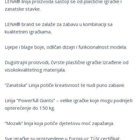
LENA® linija proizvoda sastoji se od plastične igračke i
zanatske stavke.
LENA® brand se zalaže za zabavu u kombinaciji sa
kvalitetnim igračkama.
Lijepe i blage boje, odličan dizajn i funkcionalnost modela.
Dugotrajni proizvodi, čvrste plastične igračke izrađene od
visokokvalitetnog materijala.
“Zanatska” Linija potiče kreativnost te nudi puno zabave.
Linija “Powerfull Giants” – velike igračke koje mogu podnijeti
opterećenje do 150 kg.
“Mozaik” linija koja potiče djetetovu moć zapažanja.
Sve igračke su proizvedene u Europi uz TÜV certifikat.