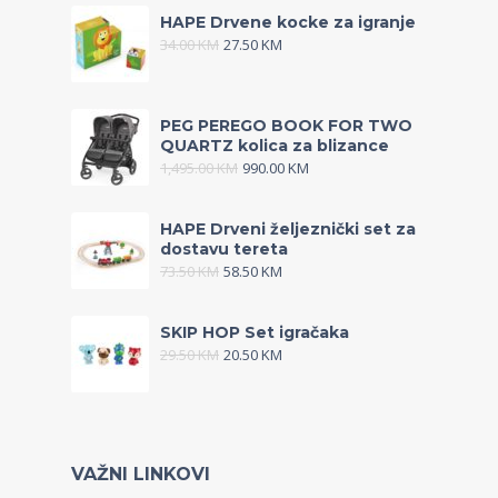
HAPE Drvene kocke za igranje
34.00
KM
27.50
KM
PEG PEREGO BOOK FOR TWO
QUARTZ kolica za blizance
1,495.00
KM
990.00
KM
HAPE Drveni željeznički set za
dostavu tereta
73.50
KM
58.50
KM
SKIP HOP Set igračaka
29.50
KM
20.50
KM
VAŽNI LINKOVI