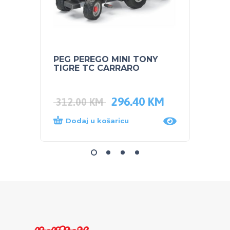
PEG PEREGO MINI TONY
POJAS
TIGRE TC CARRARO
296.40
KM
35.0
312.00
KM
Dodaj u košaricu
Dod