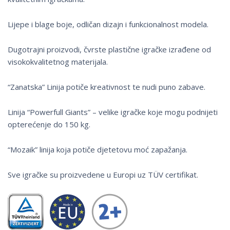
Lijepe i blage boje, odličan dizajn i funkcionalnost modela.
Dugotrajni proizvodi, čvrste plastične igračke izrađene od
visokokvalitetnog materijala.
“Zanatska” Linija potiče kreativnost te nudi puno zabave.
Linija “Powerfull Giants” – velike igračke koje mogu podnijeti
opterećenje do 150 kg.
“Mozaik” linija koja potiče djetetovu moć zapažanja.
Sve igračke su proizvedene u Europi uz TÜV certifikat.