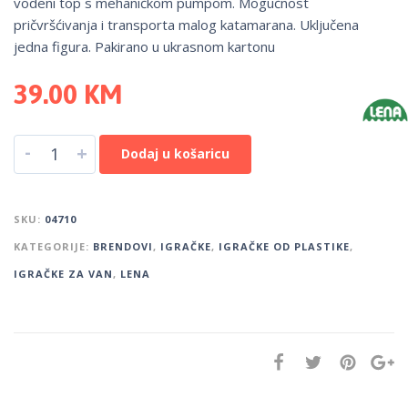
vodeni top s mehaničkom pumpom. Mogućnost
pričvršćivanja i transporta malog katamarana. Uključena
jedna figura. Pakirano u ukrasnom kartonu
39.00
KM
-
+
Dodaj u košaricu
SKU:
04710
KATEGORIJE:
BRENDOVI
,
IGRAČKE
,
IGRAČKE OD PLASTIKE
,
IGRAČKE ZA VAN
,
LENA