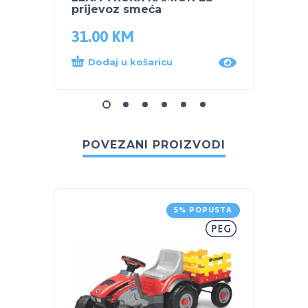
prijevoz smeća
31.00
KM
32.0
Dodaj u košaricu
Dod
POVEZANI PROIZVODI
5% POPUSTA