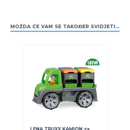
MOŽDA ĆE VAM SE TAKOĐER SVIDJETI…
LENA TRUXX KAMION za
LENA 