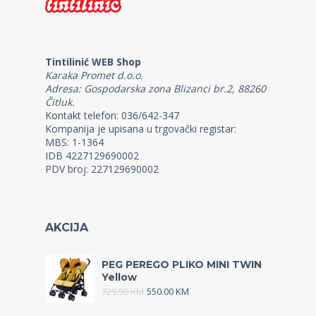
Tintilinić WEB Shop
Karaka Promet d.o.o.
Adresa: Gospodarska zona Blizanci br.2, 88260
Čitluk.
Kontakt telefon: 036/642-347
Kompanija je upisana u trgovački registar:
MBS: 1-1364
IDB 4227129690002
PDV broj: 227129690002
AKCIJA
PEG PEREGO PLIKO MINI TWIN
Yellow
729.90
KM
550.00
KM