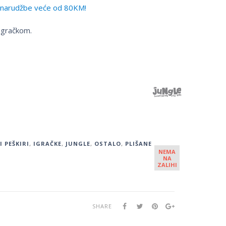
narudžbe veće od 80KM!
igračkom.
I PEŠKIRI
,
IGRAČKE
,
JUNGLE
,
OSTALO
,
PLIŠANE
NEMA
NA
ZALIHI
SHARE