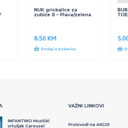
NUK grickalice za
BUB
V
zubiće 8 – Plava/zelena
TIJ
8.50
KM
5.0
Dodaj u košaricu
D
A
VAŽNI LINKOVI
INFANTINO Muzički
Proizvodi na AKCIJI
vrtuljak Carousel