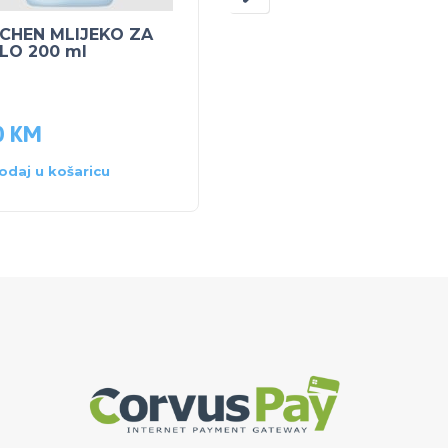
CHEN MLIJEKO ZA
NUK set glodalica
ELO 200 ml
hlađena – Plava
0
KM
14.00
KM
odaj u košaricu
Dodaj u košaricu