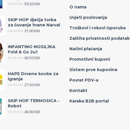
74.00
KM
59.20
KM
O nama
Uvjeti poslovanja
SKIP HOP dječja torba
za čuvanje hrane Narval
Troškovi i rokovi isporuke
44.00
KM
31.00
KM
Zaštita privatnosti podata
INFANTINO NOSILJKA
Načini plaćanja
Fold & Go 2u1
83.00
KM
66.50
KM
Promotivni kuponi
Sistem prve kupovine
HAPE Drvene kocke za
igranje
Povrat PDV-a
34.00
KM
27.50
KM
Kontakt
SKIP HOP TERMOSICA -
Karaka B2B portal
Robot
56.90
KM
40.00
KM