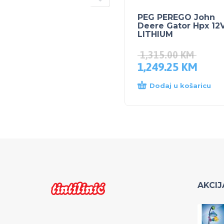
PEG PEREGO John
Deere Gator Hpx 12
LITHIUM
1,315.00
KM
1,249.25
KM
Dodaj u košaricu
AKCIJ