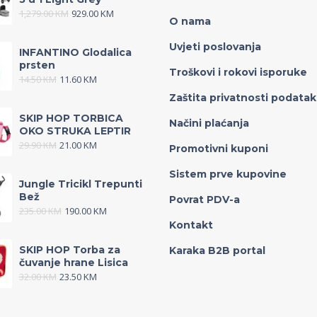
1,279.00
KM
929.00
KM
O nama
Uvjeti poslovanja
INFANTINO Glodalica
prsten
Troškovi i rokovi isporuke
14.50
KM
11.60
KM
Zaštita privatnosti podata
SKIP HOP TORBICA
Načini plaćanja
OKO STRUKA LEPTIR
29.90
KM
21.00
KM
Promotivni kuponi
Sistem prve kupovine
Jungle Tricikl Trepunti
Bež
Povrat PDV-a
235.00
KM
190.00
KM
Kontakt
SKIP HOP Torba za
Karaka B2B portal
čuvanje hrane Lisica
32.00
KM
23.50
KM