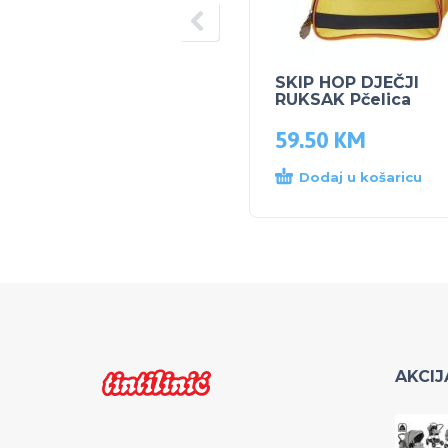
SKIP HOP DJEČJI
RUKSAK Pčelica
59.50
KM
Dodaj u košaricu
AKCIJ