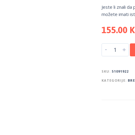
Jeste li znali da
možete imati ist
155.00
-
+
SKU:
51091922
KATEGORIJE:
BR