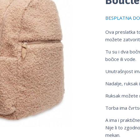
BESPLATNA DOS
Ova preslatka to
možete zatvorit
Tu su i dva bočn
bočice ili vode.
Unutrašnjost ima 
Nadalje, ruksak
Ruksak možete nos
Torba ima čvrtso
A ima i praktične
Nije li to zgodn
mekan.