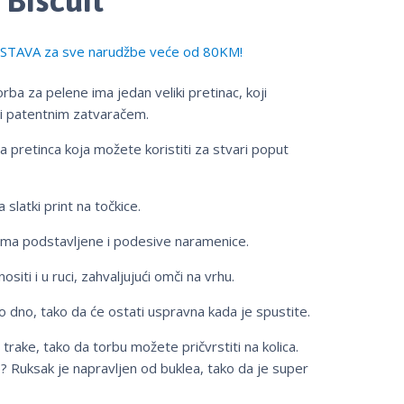
TAVA za sve narudžbe veće od 80KM!
rba za pelene ima jedan veliki pretinac, koji
i patentnim zatvaračem.
a pretinca koja možete koristiti za stvari poput
slatki print na točkice.
 ima podstavljene i podesive naramenice.
iti i u ruci, zahvaljujući omči na vrhu.
 dno, tako da će ostati uspravna kada je spustite.
 trake, tako da torbu možete pričvrstiti na kolica.
o? Ruksak je napravljen od buklea, tako da je super