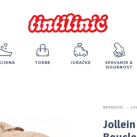
GIJENA
TORBE
IGRAČKE
SPAVANJE &
SIGURNOST
BRENDOVI
JO
Jollei
Boucle