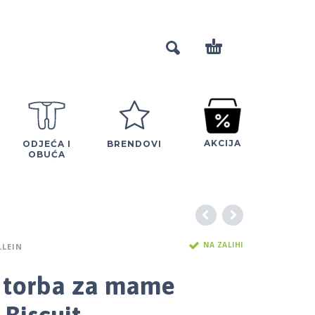
AKCIJA
ODJEĆA I
BRENDOVI
OBUĆA
NA ZALIHI
LLEIN
n torba za mame
 Biscuit