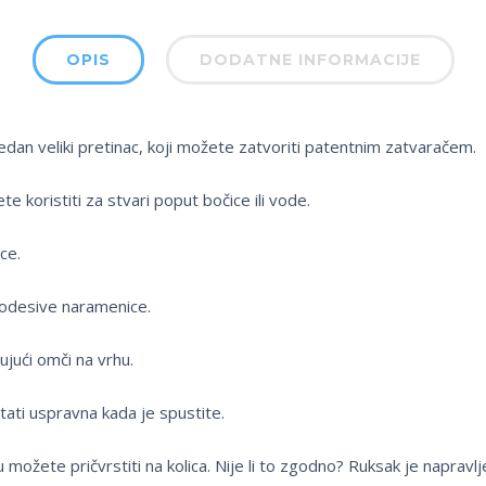
OPIS
DODATNE INFORMACIJE
dan veliki pretinac, koji možete zatvoriti patentnim zatvaračem.
e koristiti za stvari poput bočice ili vode.
ce.
podesive naramenice.
ujući omči na vrhu.
ati uspravna kada je spustite.
u možete pričvrstiti na kolica. Nije li to zgodno? Ruksak je napravl