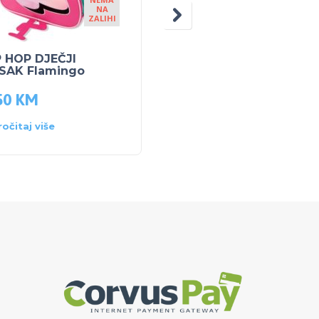
NA
ZALIHI
P HOP DJEČJI
SKIP HOP dječja torba
SAK Flamingo
za čuvanje hrane Narv
50
KM
31.00
KM
44.00
KM
ročitaj više
Dodaj u košaricu