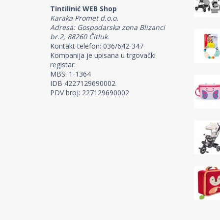
Tintilinić WEB Shop
Karaka Promet d.o.o.
Adresa: Gospodarska zona Blizanci
br.2, 88260 Čitluk.
Kontakt telefon: 036/642-347
Kompanija je upisana u trgovački
registar:
MBS: 1-1364
IDB 4227129690002
PDV broj: 227129690002