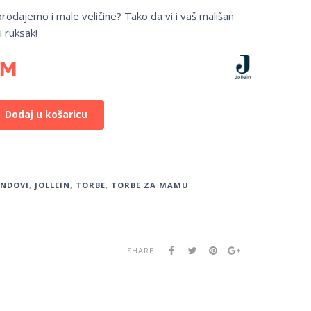
 prodajemo i male veličine? Tako da vi i vaš mališan
i ruksak!
KM
Dodaj u košaricu
ENDOVI
,
JOLLEIN
,
TORBE
,
TORBE ZA MAMU
SHARE