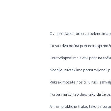
Ova preslatka torba za pelene ima je
Tu su i dva bočna pretinca koja možet
Unutrašnjost ima slatki print na točki
Nadalje, ruksak ima podstavljene i 
Ruksak možete nositi i u ruci, zahvalj
Torba ima čvrtso dno, tako da će ost
A ima i praktične trake, tako da torb