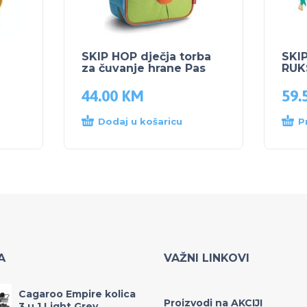
SKIP HOP dječja torba
SKI
za čuvanje hrane Pas
RUK
44.00
KM
59.
Dodaj u košaricu
P
A
VAŽNI LINKOVI
Cagaroo Empire kolica
Proizvodi na AKCIJI
3 u 1 Light Grey