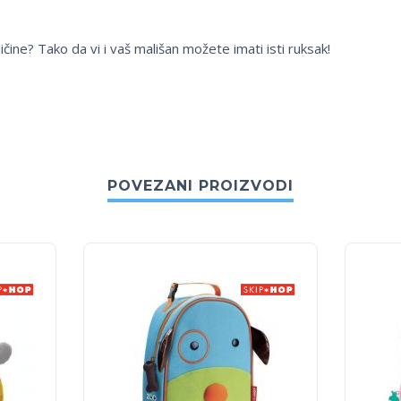
ičine? Tako da vi i vaš mališan možete imati isti ruksak!
POVEZANI PROIZVODI