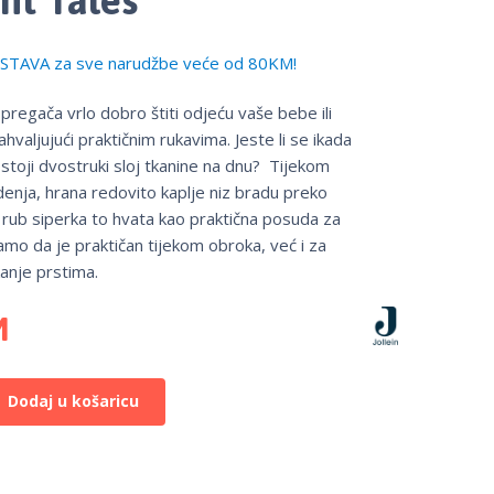
TAVA za sve narudžbe veće od 80KM!
pregača vrlo dobro štiti odjeću vaše bebe ili
hvaljujući praktičnim rukavima. Jeste li se ikada
ostoji dvostruki sloj tkanine na dnu? Tijekom
enja, hrana redovito kaplje niz bradu preko
ji rub siperka to hvata kao praktična posuda za
amo da je praktičan tijekom obroka, već i za
kanje prstima.
M
Dodaj u košaricu