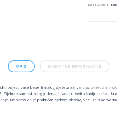
KATEGORIJE:
BR
OPIS
DODATNE INFORMACIJE
iti odjeću vaše bebe ili malog djeteta zahvaljujući praktičnim rukav
u? Tijekom samostalnog jedenja, hrana redovito kaplje niz bradu pr
anje. Ne samo da je praktičan tijekom obroka, već i za rukotvorine 