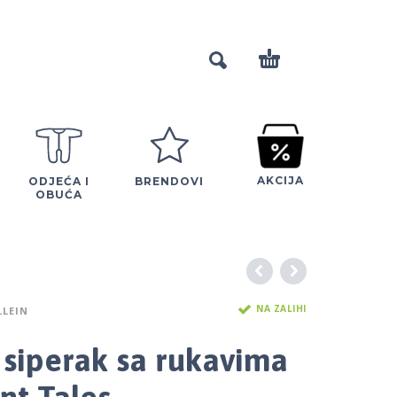
AKCIJA
ODJEĆA I
BRENDOVI
OBUĆA
NA ZALIHI
LLEIN
n siperak sa rukavima
nt Tales