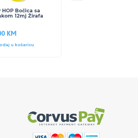
P HOP Bočica sa
NUK NASTAVAK ZA
mkom 12mj Žirafa
DOJENJE SILIKON M 2
kom
00
KM
16.00
KM
odaj u košaricu
Dodaj u košaricu