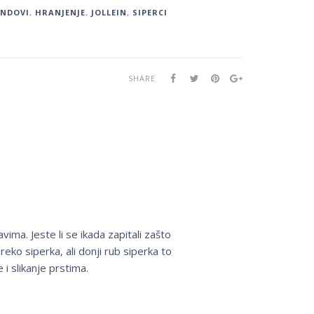
ENDOVI
,
HRANJENJE
,
JOLLEIN
,
SIPERCI
SHARE
ima. Jeste li se ikada zapitali zašto
eko siperka, ali donji rub siperka to
i slikanje prstima.