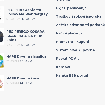
Uvjeti poslovanja
PEG PEREGO Siesta
Follow Me Wondergrey
Troškovi i rokovi isporuke
535.00
KM
428.00
KM
Zaštita privatnosti podata
PEG PEREGO KOŠARA
Načini plaćanja
GRAN PAGODA Blue
Shine
Promotivni kuponi
690.50
KM
552.00
KM
Sistem prve kupovine
HAPE Drvena slagalica
Povrat PDV-a
21.00
KM
17.00
KM
Kontakt
Karaka B2B portal
HAPE Drvena kasa
55.50
KM
44.50
KM