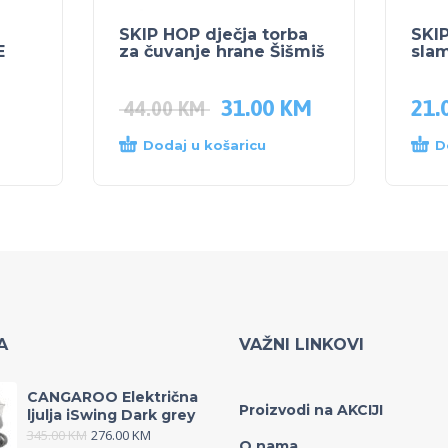
SKIP HOP dječja torba
SKI
E
za čuvanje hrane Šišmiš
sla
31.00
KM
21.
44.00
KM
Dodaj u košaricu
D
A
VAŽNI LINKOVI
CANGAROO Električna
Proizvodi na AKCIJI
ljulja iSwing Dark grey
345.00
KM
276.00
KM
O nama