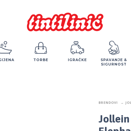
GIJENA
TORBE
IGRAČKE
SPAVANJE &
SIGURNOST
BRENDOVI
JO
Jollei
Elepha