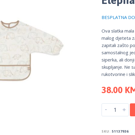
BESPLATNA DOS
Ova slatka mala 
malog djeteta za
zapitali zašto p
samostalnog jed
siperka, ali don
skupljanje. Ne s
rukotvorine i sli
38.00
K
-
+
SKU:
51137936