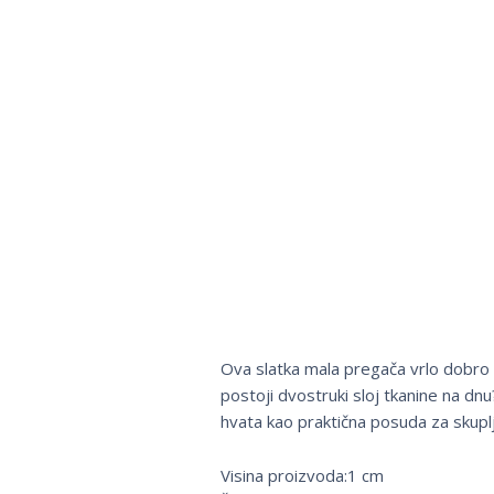
Ova slatka mala pregača vrlo dobro št
postoji dvostruki sloj tkanine na dn
hvata kao praktična posuda za skuplj
Visina proizvoda:1 cm