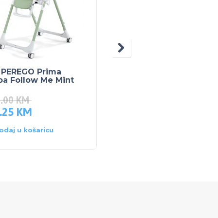
 PEREGO Prima
SKIP HOP dječja torba
pa Follow Me Mint
za čuvanje hrane Sova
5.00
KM
.25
KM
44.00
KM
odaj u košaricu
Dodaj u košaricu