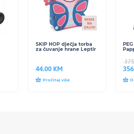
NEMA
NA
ZALIHI
SKIP HOP dječja torba
PEG
za čuvanje hrane Leptir
Pap
37
44.00
KM
356
Pročitaj više
D