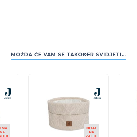
MOŽDA ĆE VAM SE TAKOĐER SVIDJETI…
EMA
NEMA
NA
NA
ALIHI
ZALIHI