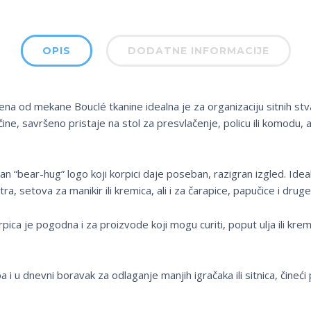
OPIS
DODATNE INFORMACIJE
ena od mekane Bouclé tkanine idealna je za organizaciju sitnih stvar
e, savršeno pristaje na stol za presvlačenje, policu ili komodu, a 
čan “bear-hug” logo koji korpici daje poseban, razigran izgled. Ide
 setova za manikir ili kremica, ali i za čarapice, papučice i druge 
rpica je pogodna i za proizvode koji mogu curiti, poput ulja ili kre
pa i u dnevni boravak za odlaganje manjih igračaka ili sitnica, čine