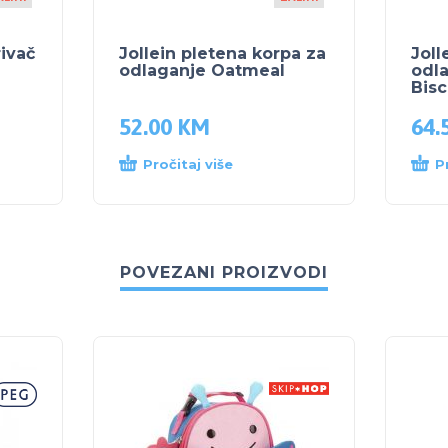
rivač
Jollein pletena korpa za
Joll
odlaganje Oatmeal
odl
Bisc
52.00
KM
64.
Pročitaj više
P
POVEZANI PROIZVODI