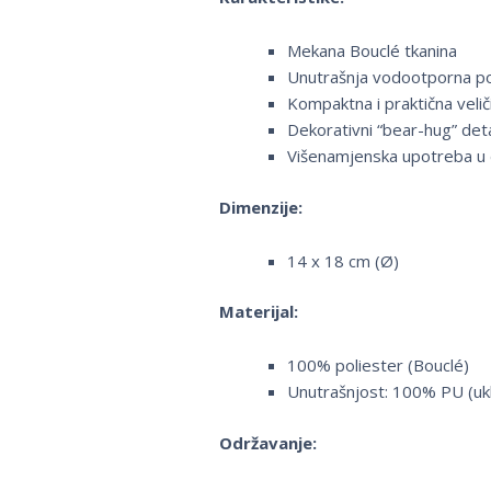
Mekana Bouclé tkanina
Unutrašnja vodootporna p
Kompaktna i praktična velič
Dekorativni “bear-hug” deta
Višenamjenska upotreba u
Dimenzije:
14 x 18 cm (Ø)
Materijal:
100% poliester (Bouclé)
Unutrašnjost: 100% PU (uk
Održavanje: