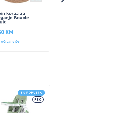
ein korpa za
Jollein igračka medo
aganje Boucle
Naturel
uit
50
KM
41.50
KM
ročitaj više
Pročitaj više
5% POPUSTA