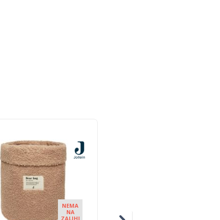
NEMA
NEM
NA
NA
ZALIHI
ZALIH