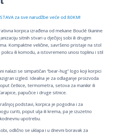
TAVA za sve narudžbe veće od 80KM!
orativna korpica izrađena od mekane Bouclé tkanine
anizaciju sitnih stvari u dječijoj sobi ili drugim
ma. Kompaktne veličine, savršeno pristaje na stol
policu ili komodu, a istovremeno unosi toplinu i stil
ni nalazi se simpatičan “bear-hug” logo koji korpici
zigran izgled. Idealna je za odlaganje proizvoda
put četkice, termometra, setova za manikir ili
 čarapice, papučice i druge sitnice.
trašnjoj podstavi, korpica je pogodna i za
gu curiti, poput ulja ili krema, pa je izuzetno
akodnevnu upotrebu.
sobi, odlično se uklapa i u dnevni boravak za