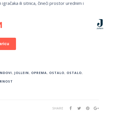
igračaka ili sitnica, čineći prostor urednim i
M
aricu
ENDOVI
,
JOLLEIN
,
OPREMA
,
OSTALO
,
OSTALO
,
URNOST
SHARE