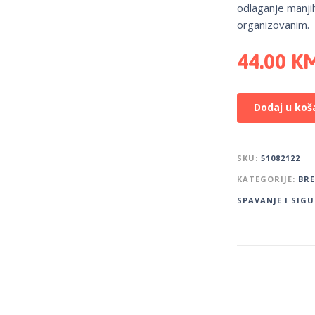
odlaganje manjih 
organizovanim.
44.00
K
Dodaj u koš
SKU:
51082122
KATEGORIJE:
BR
SPAVANJE I SIG