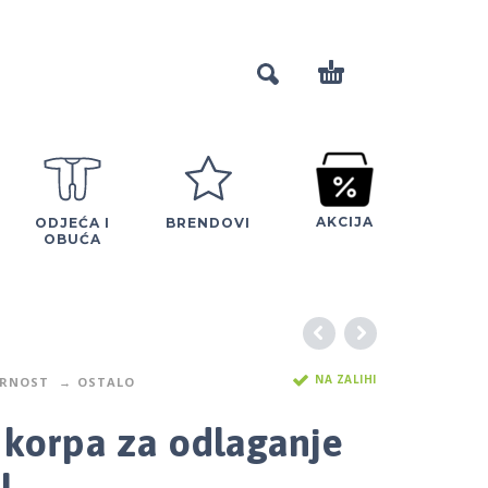
AKCIJA
ODJEĆA I
BRENDOVI
OBUĆA
NA ZALIHI
URNOST
OSTALO
n korpa za odlaganje
l