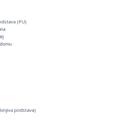
odstava (PU)
ina
lj
 domu
lonjiva podstava)