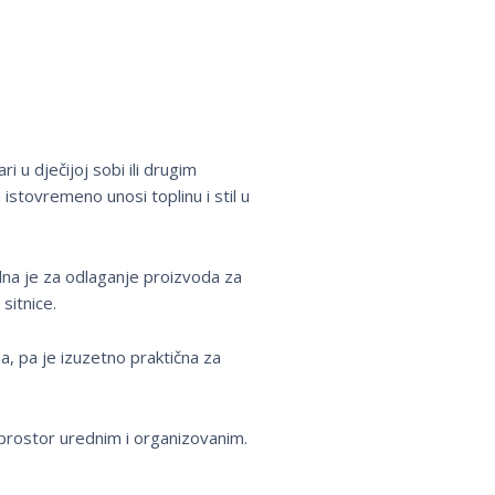
i u dječijoj sobi ili drugim
istovremeno unosi toplinu i stil u
alna je za odlaganje proizvoda za
sitnice.
ma, pa je izuzetno praktična za
ći prostor urednim i organizovanim.