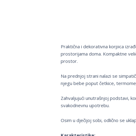
Praktična i dekorativna korpica izrađ
prostorijama doma. Kompaktne veličin
prostor.
Na prednjoj strani nalazi se simpati
njegu bebe poput četkice, termometra,
Zahvaljujući unutrašnjoj podstavi, ko
svakodnevnu upotrebu.
Osim u dječijoj sobi, odlično se ukla
Karakteristike: