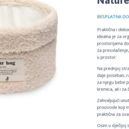
BESPLATNA DOS
Praktična i dek
idealna je za org
prostorijama do
za presvlačenje, 
u prostor.
Na prednjoj stra
daje poseban, ra
za njegu bebe po
kremica, ali i za
Zahvaljujući unu
proizvode koji mo
praktična za sv
Osim u dječijoj 