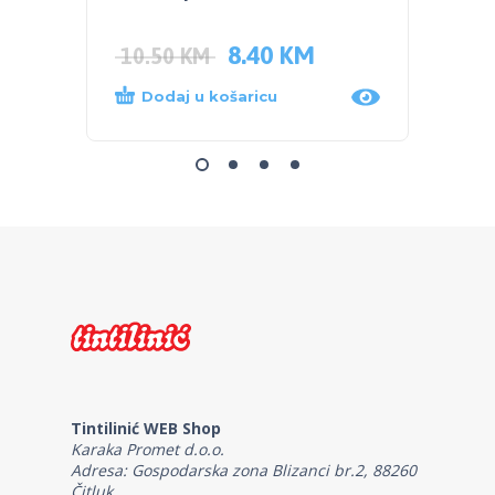
PARU 
8.40
KM
10.50
KM
68.0
Dodaj u košaricu
Dod
Tintilinić WEB Shop
Karaka Promet d.o.o.
Adresa: Gospodarska zona Blizanci br.2, 88260
Čitluk.