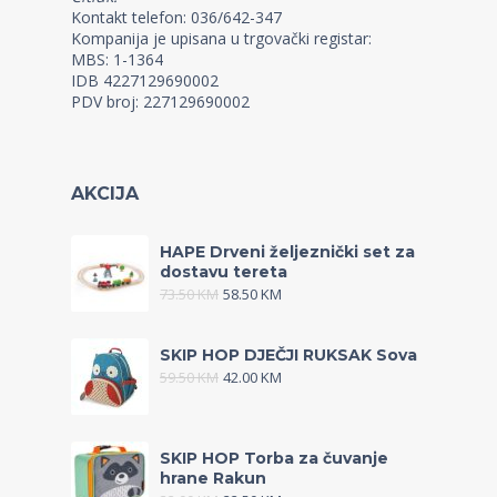
Kontakt telefon: 036/642-347
Kompanija je upisana u trgovački registar:
MBS: 1-1364
IDB 4227129690002
PDV broj: 227129690002
AKCIJA
HAPE Drveni željeznički set za
dostavu tereta
73.50
KM
58.50
KM
SKIP HOP DJEČJI RUKSAK Sova
59.50
KM
42.00
KM
SKIP HOP Torba za čuvanje
hrane Rakun