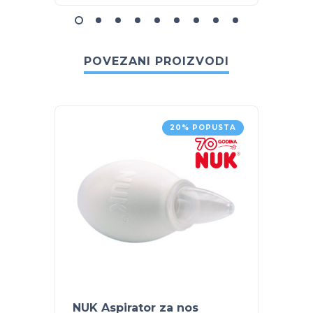
POVEZANI PROIZVODI
20% POPUSTA
NUK Aspirator za nos
NUK S