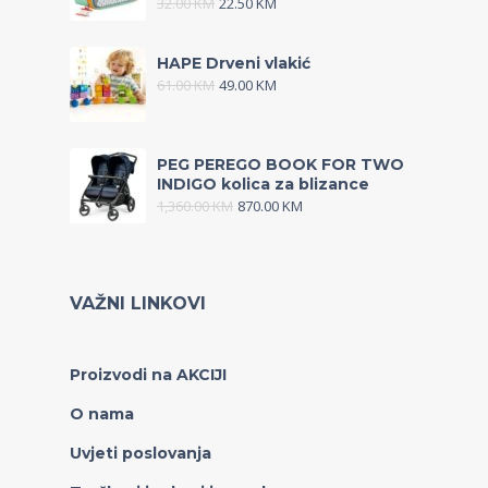
32.00
KM
22.50
KM
HAPE Drveni vlakić
61.00
KM
49.00
KM
PEG PEREGO BOOK FOR TWO
INDIGO kolica za blizance
1,360.00
KM
870.00
KM
VAŽNI LINKOVI
Proizvodi na AKCIJI
O nama
Uvjeti poslovanja