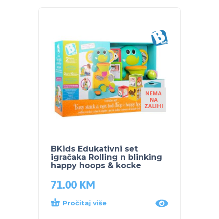
NEMA
NA
ZALIHI
BKids Edukativni set
Infant
igračaka Rolling n blinking
Čama
happy hoops & kocke
71.00
KM
49.0
Pročitaj više
Dod