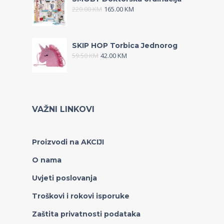
220.00
KM
165.00
KM
SKIP HOP Torbica Jednorog
59.50
KM
42.00
KM
VAŽNI LINKOVI
Proizvodi na AKCIJI
O nama
Uvjeti poslovanja
Troškovi i rokovi isporuke
Zaštita privatnosti podataka