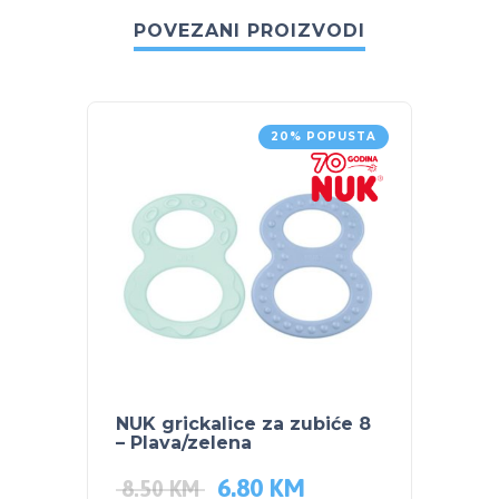
POVEZANI PROIZVODI
20% POPUSTA
NUK grickalice za zubiće 8
PLEB
– Plava/zelena
VRTIĆ
6.80
KM
70.5
8.50
KM