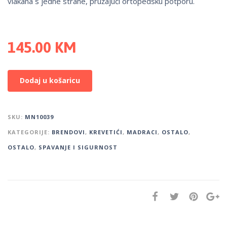
vlakana s jedne strane, pružajući ortopedsku potporu.
145.00
KM
Dodaj u košaricu
SKU:
MN10039
KATEGORIJE:
BRENDOVI
,
KREVETIĆI
,
MADRACI
,
OSTALO
,
OSTALO
,
SPAVANJE I SIGURNOST