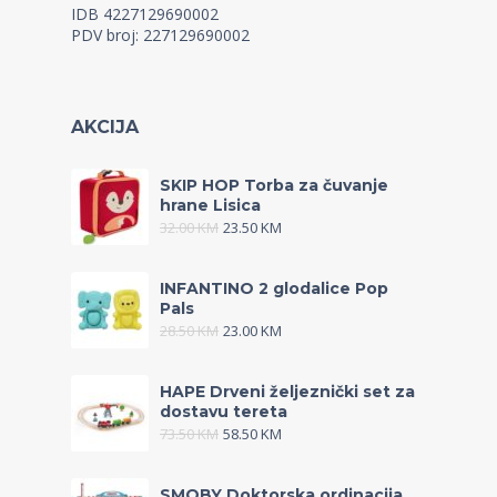
IDB 4227129690002
PDV broj: 227129690002
AKCIJA
SKIP HOP Torba za čuvanje
hrane Lisica
32.00
KM
23.50
KM
INFANTINO 2 glodalice Pop
Pals
28.50
KM
23.00
KM
HAPE Drveni željeznički set za
dostavu tereta
73.50
KM
58.50
KM
SMOBY Doktorska ordinacija